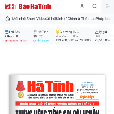
Mới nhất
Short Video
Xã hội
Kinh tế
Chính trị
Thể thao
Pháp luật
V
Thứ Sáu
Hà Tĩnh
Giá vàng (SJC)
Tỷ giá
7 tháng 8
25.4°C
Mua vào
Bán ra
EUR
USD
139,700,000
142,700,000
29,510.05
26,
25 tháng 6 Âm lịch
Độ ẩm 92.5%