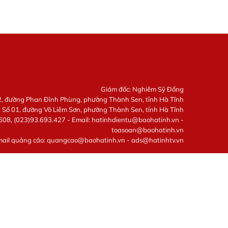
Giám đốc: Nghiêm Sỹ Đống
22, đường Phan Đình Phùng, phường Thành Sen, tỉnh Hà Tĩnh
: Số 01, đường Võ Liêm Sơn, phường Thành Sen, tỉnh Hà Tĩnh
608, (023)93.693.427 - Email:
hatinhdientu@baohatinh.vn
-
toasoan@baohatinh.vn
mail quảng cáo:
quangcao@baohatinh.vn
-
ads@hatinhtv.vn