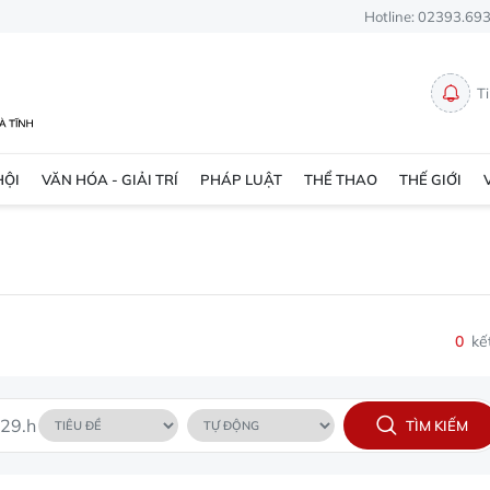
Hotline: 02393.69
T
HỘI
VĂN HÓA - GIẢI TRÍ
PHÁP LUẬT
THỂ THAO
THẾ GIỚI
0
kế
TÌM KIẾM