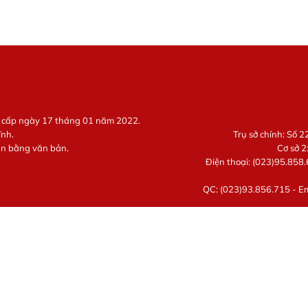
g cấp ngày 17 tháng 01 năm 2022.
ĩnh.
Trụ sở chính: Số 
ận bằng văn bản.
Cơ sở 2
Điện thoại: (023)95.858.
QC: (023)93.856.715 - E