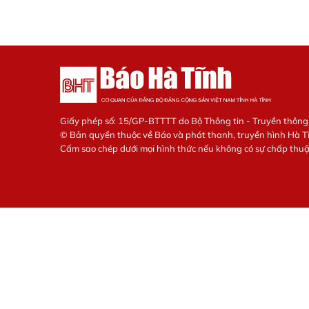
Giấy phép số: 15/GP-BTTTT do Bộ Thông tin - Truyền thôn
© Bản quyền thuộc về Báo và phát thanh, truyền hình Hà T
Cấm sao chép dưới mọi hình thức nếu không có sự chấp thu