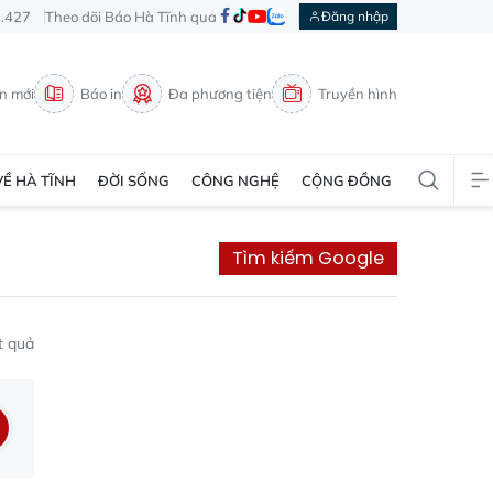
3.427
Theo dõi Báo Hà Tĩnh qua
Đăng nhập
in mới
Báo in
Đa phương tiện
Truyền hình
VỀ HÀ TĨNH
ĐỜI SỐNG
CÔNG NGHỆ
CỘNG ĐỒNG
Tìm kiếm Google
t quả