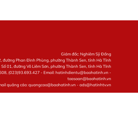
Giám đốc: Nghiêm Sỹ Đống
22, đường Phan Đình Phùng, phường Thành Sen, tỉnh Hà Tĩnh
: Số 01, đường Võ Liêm Sơn, phường Thành Sen, tỉnh Hà Tĩnh
608, (023)93.693.427 - Email:
hatinhdientu@baohatinh.vn
-
toasoan@baohatinh.vn
mail quảng cáo:
quangcao@baohatinh.vn
-
ads@hatinhtv.vn