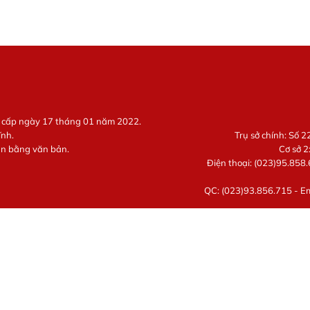
g cấp ngày 17 tháng 01 năm 2022.
ĩnh.
Trụ sở chính: Số 
ận bằng văn bản.
Cơ sở 2
Điện thoại: (023)95.858.
QC: (023)93.856.715 - E