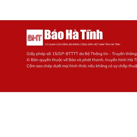
Giấy phép số: 15/GP-BTTTT do Bộ Thông tin - Truyền thôn
© Bản quyền thuộc về Báo và phát thanh, truyền hình Hà T
Cấm sao chép dưới mọi hình thức nếu không có sự chấp thu