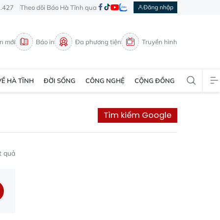
3.427
Theo dõi Báo Hà Tĩnh qua
Đăng nhập
in mới
Báo in
Đa phương tiện
Truyền hình
VỀ HÀ TĨNH
ĐỜI SỐNG
CÔNG NGHỆ
CỘNG ĐỒNG
Tìm kiếm Google
t quả