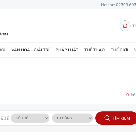
Hotline: 02393.69
T
HỘI
VĂN HÓA - GIẢI TRÍ
PHÁP LUẬT
THỂ THAO
THẾ GIỚI
0
kế
TÌM KIẾM