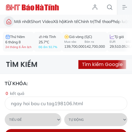
Mới nhất
Short Video
Xã hội
Kinh tế
Chính trị
Thể thao
Pháp luật
V
Thứ Năm
Hà Tĩnh
Giá vàng (SJC)
Tỷ giá
6 tháng 8
25.7°C
Mua vào
Bán ra
EUR
USD
139,700,000
142,700,000
29,510.05
26,
24 tháng 6 Âm lịch
Độ ẩm 92.7%
TÌM KIẾM
Tìm kiếm Google
TỪ KHÓA:
0
kết quả