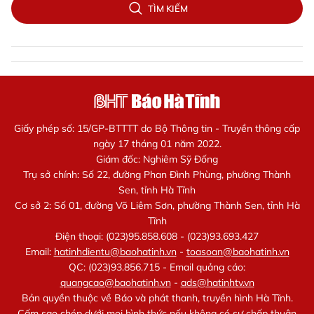
TÌM KIẾM
Giấy phép số: 15/GP-BTTTT do Bộ Thông tin - Truyền thông cấp
ngày 17 tháng 01 năm 2022.
Giám đốc: Nghiêm Sỹ Đống
Trụ sở chính: Số 22, đường Phan Đình Phùng, phường Thành
Sen, tỉnh Hà Tĩnh
Cơ sở 2: Số 01, đường Võ Liêm Sơn, phường Thành Sen, tỉnh Hà
Tĩnh
Điện thoại: (023)95.858.608 - (023)93.693.427
Email:
hatinhdientu@baohatinh.vn
-
toasoan@baohatinh.vn
QC: (023)93.856.715 - Email quảng cáo:
quangcao@baohatinh.vn
-
ads@hatinhtv.vn
Bản quyền thuộc về Báo và phát thanh, truyền hình Hà Tĩnh.
Cấm sao chép dưới mọi hình thức nếu không có sự chấp thuận