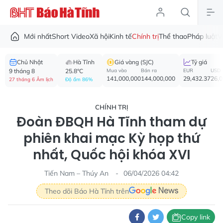
Mới nhất
Short Video
Xã hội
Kinh tế
Chính trị
Thể thao
Pháp luật
V
Chủ Nhật
Hà Tĩnh
Giá vàng (SJC)
Tỷ giá
9 tháng 8
25.8°C
Mua vào
Bán ra
EUR
USD
141,000,000
144,000,000
29,432.37
26,
27 tháng 6 Âm lịch
Độ ẩm 86%
CHÍNH TRỊ
Đoàn ĐBQH Hà Tĩnh tham dự
phiên khai mạc Kỳ họp thứ
nhất, Quốc hội khóa XVI
Tiến Nam – Thúy An
06/04/2026 04:42
Theo dõi Báo Hà Tĩnh trên
Copy link