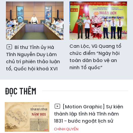
Can Lộc, Vũ Quang tổ
Bí thư Tỉnh ủy Hà
chức điểm “Ngày hội
Tĩnh Nguyễn Duy Lâm
toàn dân bảo vệ an
chủ trì phiên thảo luận
ninh Tổ quốc”
tổ, Quốc hội khoá XVI
ĐỌC THÊM
[Motion Graphic] Sự kiện
thành lập tỉnh Hà Tĩnh năm
1831 - bước ngoặt lịch sử
CHÍNH QUYỀN