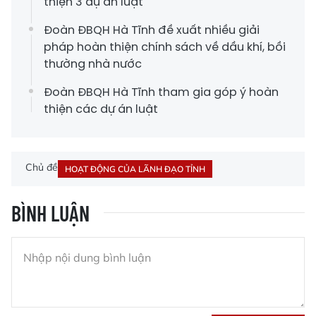
thiện 3 dự án luật
Đoàn ĐBQH Hà Tĩnh đề xuất nhiều giải
pháp hoàn thiện chính sách về dầu khí, bồi
thường nhà nước
Đoàn ĐBQH Hà Tĩnh tham gia góp ý hoàn
thiện các dự án luật
Chủ đề
HOẠT ĐỘNG CỦA LÃNH ĐẠO TỈNH
BÌNH LUẬN