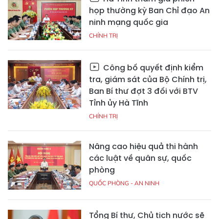
họp thường kỳ Ban Chỉ đạo An
ninh mạng quốc gia
CHÍNH TRỊ
Công bố quyết định kiểm
tra, giám sát của Bộ Chính trị,
Ban Bí thư đợt 3 đối với BTV
Tỉnh ủy Hà Tĩnh
CHÍNH TRỊ
Nâng cao hiệu quả thi hành
các luật về quân sự, quốc
phòng
QUỐC PHÒNG - AN NINH
Tổng Bí thư, Chủ tịch nước sẽ