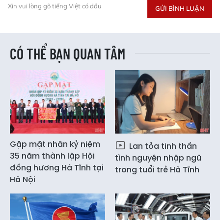
Xin vui lòng gõ tiếng Việt có dấu
GỬI BÌNH LUẬN
CÓ THỂ BẠN QUAN TÂM
Gặp mặt nhân kỷ niệm
Lan tỏa tinh thần
35 năm thành lập Hội
tình nguyện nhập ngũ
đồng hương Hà Tĩnh tại
trong tuổi trẻ Hà Tĩnh
Hà Nội