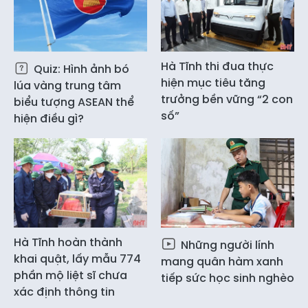
Hà Tĩnh thi đua thực
Quiz: Hình ảnh bó
hiện mục tiêu tăng
lúa vàng trung tâm
trưởng bền vững “2 con
biểu tượng ASEAN thể
số”
hiện điều gì?
Hà Tĩnh hoàn thành
Những người lính
khai quật, lấy mẫu 774
mang quân hàm xanh
phần mộ liệt sĩ chưa
tiếp sức học sinh nghèo
xác định thông tin