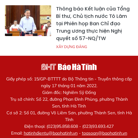
Thông báo Kết luận của Tổng
Bí thư, Chủ tịch nước Tô Lâm
tại Phiên họp Ban Chỉ đạo
Trung ương thực hiện Nghị
quyết số 57-NQ/TW
XÂY DỰNG ĐẢNG
Giấy phép số: 15/GP-BTTTT do Bộ Thông tin - Truyền thông cấp
ngày 17 tháng 01 năm 2022.
Giám đốc: Nghiêm Sỹ Đống
Trụ sở chính: Số 22, đường Phan Đình Phùng, phường Thành
Sen, tỉnh Hà Tĩnh
Cơ sở 2: Số 01, đường Võ Liêm Sơn, phường Thành Sen, tỉnh Hà
Tĩnh
Điện thoại: (023)95.858.608 - (023)93.693.427
Email:
hatinhdientu@baohatinh.vn
-
toasoan@baohatinh.vn