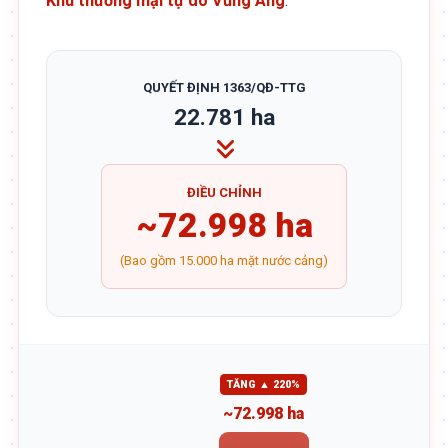
Khu thương mại tự do Vũng Áng
.
QUYẾT ĐỊNH 1363/QĐ-TTG
22.781 ha
ĐIỀU CHỈNH
~72.998 ha
(Bao gồm 15.000 ha mặt nước cảng)
TĂNG ▲ 220%
~72.998 ha