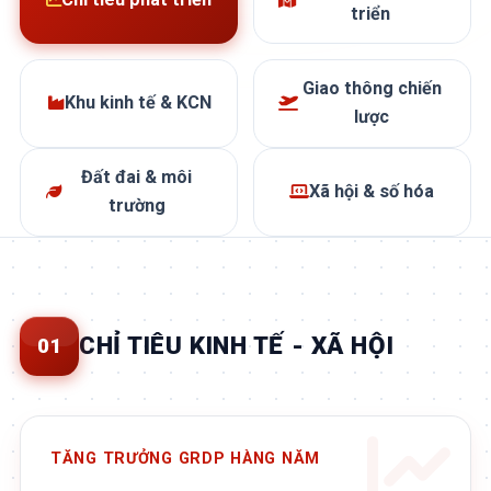
triển
Giao thông chiến
Khu kinh tế & KCN
lược
Đất đai & môi
Xã hội & số hóa
trường
CHỈ TIÊU KINH TẾ - XÃ HỘI
01
TĂNG TRƯỞNG GRDP HÀNG NĂM