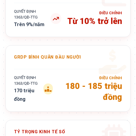
QUYẾT ĐỊNH
ĐIỀU CHỈNH
1363/QĐ-TTG
Từ 10% trở lên
Trên 9%/năm
GRDP BÌNH QUÂN ĐẦU NGƯỜI
QUYẾT ĐỊNH
ĐIỀU CHỈNH
1363/QĐ-TTG
180 - 185 triệu
170 triệu
đồng
đồng
TỶ TRỌNG KINH TẾ SỐ