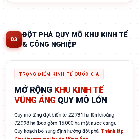
ĐỘT PHÁ QUY MÔ KHU KINH TẾ
03
& CÔNG NGHIỆP
TRỌNG ĐIỂM KINH TẾ QUỐC GIA
MỞ RỘNG
KHU KINH TẾ
VŨNG ÁNG
QUY MÔ LỚN
Quy mô tăng đột biến từ 22.781 ha lên khoảng
72.998 ha (bao gồm 15.000 ha mặt nước cảng).
Quy hoạch bổ sung định hướng đột phá:
Thành lập