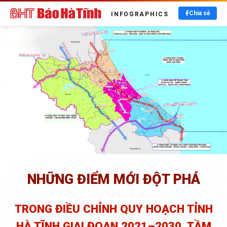
Chia sẻ
INFOGRAPHICS
NHỮNG ĐIỂM MỚI ĐỘT PHÁ
TRONG ĐIỀU CHỈNH QUY HOẠCH TỈNH
HÀ TĨNH
GIAI ĐOẠN 2021–2030, TẦM