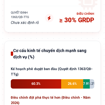
QUYẾT ĐỊNH
ĐIỀU CHỈNH
1363/QĐ-TTG
≥ 30% GRDP
Chưa xác định rõ
Cơ cấu kinh tế chuyển dịch mạnh sang
dịch vụ (%)
Kế hoạch phê duyệt ban đầu (Quyết định 1363/QĐ-
TTg)
60.3%
26.6%
7.9%
5.2%
Điều chỉnh đột phá thực tế hơn (Điều chỉnh - Năm
2026)