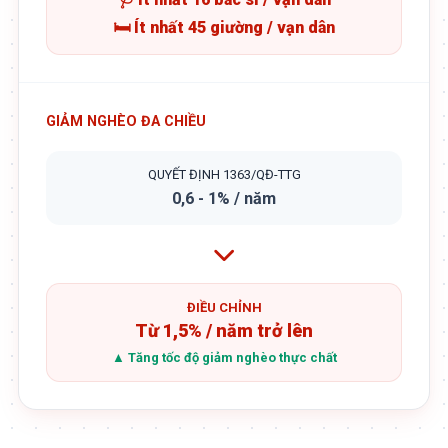
🛏️ Ít nhất 45 giường / vạn dân
GIẢM NGHÈO ĐA CHIỀU
QUYẾT ĐỊNH 1363/QĐ-TTG
0,6 - 1% / năm
ĐIỀU CHỈNH
Từ 1,5% / năm trở lên
▲ Tăng tốc độ giảm nghèo thực chất