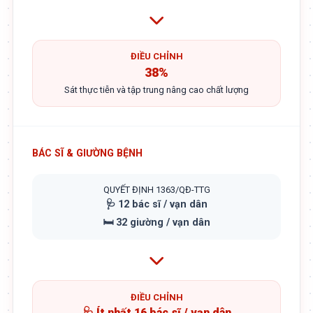
ĐIỀU CHỈNH
38%
Sát thực tiễn và tập trung nâng cao chất lượng
BÁC SĨ & GIƯỜNG BỆNH
QUYẾT ĐỊNH 1363/QĐ-TTG
🩺 12 bác sĩ / vạn dân
🛏️ 32 giường / vạn dân
ĐIỀU CHỈNH
🩺 Ít nhất 16 bác sĩ / vạn dân