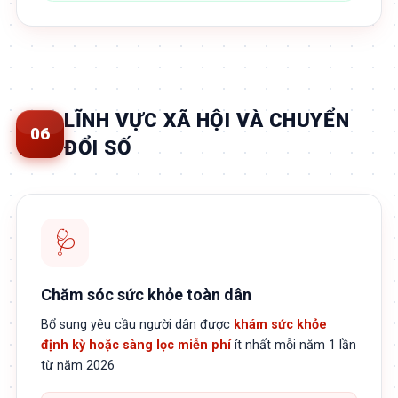
LĨNH VỰC XÃ HỘI VÀ CHUYỂN
06
ĐỔI SỐ
🩺
Chăm sóc sức khỏe toàn dân
Bổ sung yêu cầu người dân được
khám sức khỏe
định kỳ hoặc sàng lọc miễn phí
ít nhất mỗi năm 1 lần
từ năm 2026