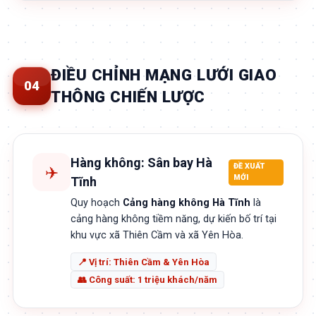
ĐIỀU CHỈNH MẠNG LƯỚI GIAO
04
THÔNG CHIẾN LƯỢC
Hàng không: Sân bay Hà
ĐỀ XUẤT
✈️
MỚI
Tĩnh
Quy hoạch
Cảng hàng không Hà Tĩnh
là
cảng hàng không tiềm năng, dự kiến bố trí tại
khu vực xã Thiên Cầm và xã Yên Hòa.
📍 Vị trí: Thiên Cầm & Yên Hòa
👥 Công suất: 1 triệu khách/năm