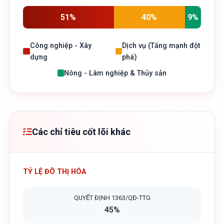
51%
40%
9%
Công nghiệp - Xây
Dịch vụ (Tăng mạnh đột
dựng
phá)
Nông - Lâm nghiệp & Thủy sản
Các chỉ tiêu cốt lõi khác
TỶ LỆ ĐÔ THỊ HÓA
QUYẾT ĐỊNH 1363/QĐ-TTG
45%