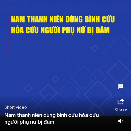
Short video
Chia sẻ
Nam thanh niên dùng bình cứu hỏa cứu
người phụ nữ bị đâm