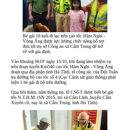
Bé gái 10 tuổi đi lạc trên cao tốc Hàm Nghi -
Vũng Áng được lực lượng chức năng hỗ trợ
đưa tới trụ sở Công an xã Cẩm Trung để trở
về với gia đình.
Vào khoảng 0h10' ngày 15/10, khi đang làm nhiệm vụ
trên đoạn tuyến Km540 cao tốc Hàm Nghi - Vũng Áng
đoạn qua địa phận tỉnh Hà Tĩnh, tổ công tác của Đội Tuần
tra đường bộ cao tốc số 4 (Cục Cảnh sát giao thông) phát
hiện 1 bé gái đi bộ trên đường.
Qua hỏi thăm, nắm thông tin, tổ CSGT được biết bé gái
tên N.T.H.M. (SN 2015, trú xã Cẩm Lĩnh, huyện Cẩm
Xuyên cũ, nay là xã Cẩm Trung, tỉnh Hà Tĩnh).