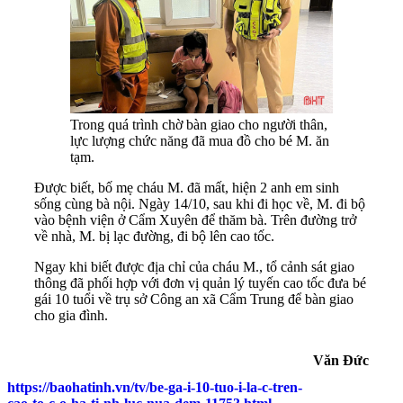
Trong quá trình chờ bàn giao cho người thân,
lực lượng chức năng đã mua đồ cho bé M. ăn
tạm.
Được biết, bố mẹ cháu M. đã mất, hiện 2 anh em sinh
sống cùng bà nội. Ngày 14/10, sau khi đi học về, M. đi bộ
vào bệnh viện ở Cẩm Xuyên để thăm bà. Trên đường trở
về nhà, M. bị lạc đường, đi bộ lên cao tốc.
Ngay khi biết được địa chỉ của cháu M., tổ cảnh sát giao
thông đã phối hợp với đơn vị quản lý tuyến cao tốc đưa bé
gái 10 tuổi về trụ sở Công an xã Cẩm Trung để bàn giao
cho gia đình.
Văn Đức
https://baohatinh.vn/tv/be-ga-i-10-tuo-i-la-c-tren-