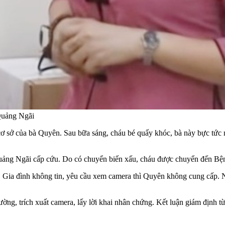
Quảng Ngãi
n cơ sở của bà Quyên. Sau bữa sáng, cháu bé quấy khóc, bà này bực tứ
Quảng Ngãi cấp cứu. Do có chuyển biến xấu, cháu được chuyển đến Bệ
. Gia đình không tin, yêu cầu xem camera thì Quyên không cung cấp. N
ường, trích xuất camera, lấy lời khai nhân chứng. Kết luận giám định