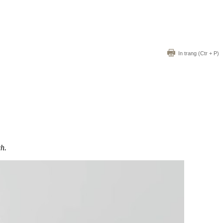
In trang
(Ctr + P)
h.