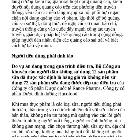
tăng cường kiểm tra, giám sát hoạt động quảng cáo, kiểm
duyệt nội dung quảng cáo trên các phương tiện truyền
thông; yêu cầu các nền tảng mạng xã hội phối hợp ngăn
chặn nội dung quảng cáo vi phạm, kịp thời gỡ bỏ quảng
cáo sai sự thật; đồng thời, đề nghị các cơ quan báo chí,
truyền thông cùng vào cuộc đẩy mạnh công tác tuyên
truyền, giáo dục pháp luật về quảng cáo trong cộng đồng,
giúp người dân nhận diện các quảng cáo sai trái và biết
cách tự bảo vệ mình.
Người tiêu dùng phải tỉnh táo
Do vụ án đang trong quá trình điều tra, Bộ Công an
khuyến cáo người dân không sử dụng 12 sản phẩm
sữa đã được xác định là hàng giả và không nên sử
dụng 72 sản phẩm sữa đang được tiếp tục điều tra
của
Công ty cổ phần Dược quốc tế Rance Pharma, Công ty cổ
phần Dược dinh dưỡng Hacofood.
Khi mua thực phẩm là các loại sữa, người tiêu dùng phải
tỉnh táo, thận trọng và có trách nhiệm đối với sức khỏe của
bản thân, không nên tin tưởng mù quáng vào các lời giới
thiệu từ những người nổi tiếng, người có ảnh hưởng trên
không gian mạng, cần chọn thương hiệu sữa uy tín, địa chỉ
cụ thể, rõ ràng, không mua hàng trôi nổi, không rõ nguồn