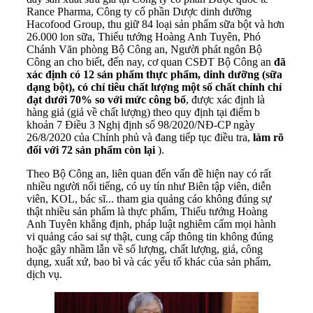
Rance Pharma, Công ty cổ phần Dược dinh dưỡng
Hacofood Group, thu giữ 84 loại sản phẩm sữa bột và hơn
26.000 lon sữa, Thiếu tướng Hoàng Anh Tuyên, Phó
Chánh Văn phòng Bộ Công an, Người phát ngôn Bộ
Công an cho biết, đến nay, cơ quan CSĐT Bộ Công an
đã
xác định có 12 sản phẩm thực phẩm, dinh dưỡng (sữa
dạng bột), có chỉ tiêu chất lượng một số chất chính chỉ
đạt dưới 70% so với mức công bố
, được xác định là
hàng giả (giả về chất lượng) theo quy định tại điểm b
khoản 7 Điều 3 Nghị định số 98/2020/NĐ-CP ngày
26/8/2020 của Chính phủ và đang tiếp tục điều tra,
làm rõ
đối với 72 sản phẩm còn lại
).
Theo Bộ Công an, liên quan đến vấn đề hiện nay có rất
nhiều người nổi tiếng, có uy tín như Biên tập viên, diễn
viên, KOL, bác sĩ... tham gia quảng cáo không đúng sự
thật nhiều sản phẩm là thực phẩm, Thiếu tướng Hoàng
Anh Tuyên khẳng định, pháp luật nghiêm cấm mọi hành
vi quảng cáo sai sự thật, cung cấp thông tin không đúng
hoặc gây nhầm lẫn về số lượng, chất lượng, giá, công
dụng, xuất xứ, bao bì và các yếu tố khác của sản phẩm,
dịch vụ.