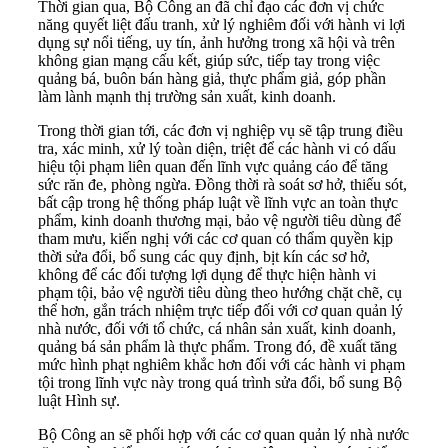
Thời gian qua, Bộ Công an đã chỉ đạo các đơn vị chức
năng quyết liệt đấu tranh, xử lý nghiêm đối với hành vi lợi
dụng sự nổi tiếng, uy tín, ảnh hưởng trong xã hội và trên
không gian mạng cấu kết, giúp sức, tiếp tay trong việc
quảng bá, buôn bán hàng giả, thực phẩm giả, góp phần
làm lành mạnh thị trường sản xuất, kinh doanh.
Trong thời gian tới, các đơn vị nghiệp vụ sẽ tập trung điều
tra, xác minh, xử lý toàn diện, triệt để các hành vi có dấu
hiệu tội phạm liên quan đến lĩnh vực quảng cáo để tăng
sức răn đe, phòng ngừa. Đồng thời rà soát sơ hở, thiếu sót,
bất cập trong hệ thống pháp luật về lĩnh vực an toàn thực
phẩm, kinh doanh thương mại, bảo vệ người tiêu dùng để
tham mưu, kiến nghị với các cơ quan có thẩm quyền kịp
thời sửa đổi, bổ sung các quy định, bịt kín các sơ hở,
không để các đối tượng lợi dụng để thực hiện hành vi
phạm tội, bảo vệ người tiêu dùng theo hướng chặt chẽ, cụ
thể hơn, gắn trách nhiệm trực tiếp đối với cơ quan quản lý
nhà nước, đối với tổ chức, cá nhân sản xuất, kinh doanh,
quảng bá sản phẩm là thực phẩm. Trong đó, đề xuất tăng
mức hình phạt nghiêm khắc hơn đối với các hành vi phạm
tội trong lĩnh vực này trong quá trình sửa đổi, bổ sung Bộ
luật Hình sự.
Bộ Công an sẽ phối hợp với các cơ quan quản lý nhà nước