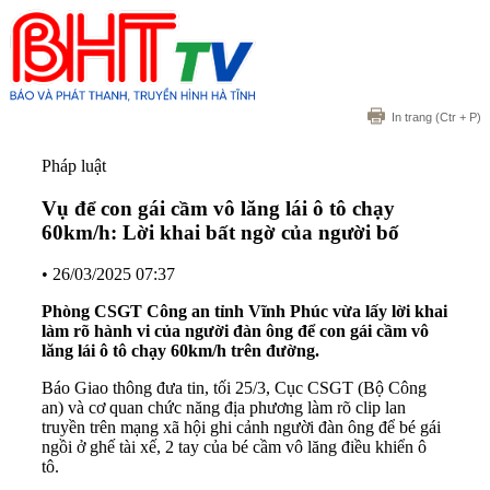
In trang
(Ctr + P)
Pháp luật
Vụ để con gái cầm vô lăng lái ô tô chạy
60km/h: Lời khai bất ngờ của người bố
•
26/03/2025 07:37
Phòng CSGT Công an tỉnh Vĩnh Phúc vừa lấy lời khai
làm rõ hành vi của người đàn ông để con gái cầm vô
lăng lái ô tô chạy 60km/h trên đường.
Báo Giao thông đưa tin, tối 25/3, Cục CSGT (Bộ Công
an) và cơ quan chức năng địa phương làm rõ clip lan
truyền trên mạng xã hội ghi cảnh người đàn ông để bé gái
ngồi ở ghế tài xế, 2 tay của bé cầm vô lăng điều khiển ô
tô.