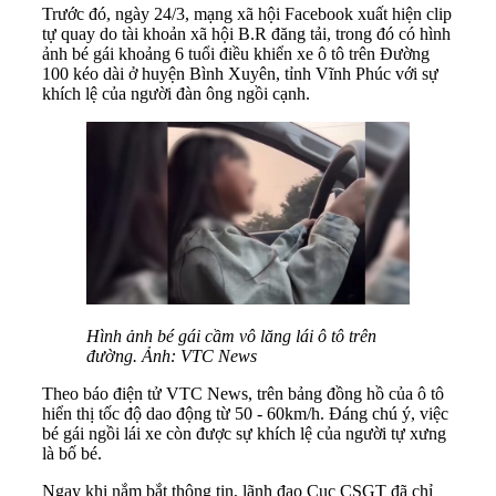
Trước đó, ngày 24/3, mạng xã hội Facebook xuất hiện clip
tự quay do tài khoản xã hội B.R đăng tải, trong đó có hình
ảnh bé gái khoảng 6 tuổi điều khiển xe ô tô trên Đường
100 kéo dài ở huyện Bình Xuyên, tỉnh Vĩnh Phúc với sự
khích lệ của người đàn ông ngồi cạnh.
Hình ảnh bé gái cầm vô lăng lái ô tô trên
đường. Ảnh: VTC News
Theo báo điện tử VTC News, trên bảng đồng hồ của ô tô
hiển thị tốc độ dao động từ 50 - 60km/h. Đáng chú ý, việc
bé gái ngồi lái xe còn được sự khích lệ của người tự xưng
là bố bé.
Ngay khi nắm bắt thông tin, lãnh đạo Cục CSGT đã chỉ