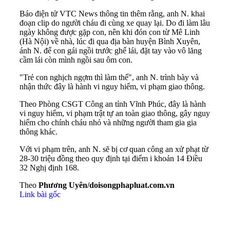
Báo điện tử VTC News thông tin thêm rằng, anh N. khai
đoạn clip do người cháu đi cùng xe quay lại. Do đi làm lâu
ngày không được gặp con, nên khi đón con từ Mê Linh
(Hà Nội) về nhà, lúc đi qua địa bàn huyện Bình Xuyên,
ánh N. để con gái ngồi trước ghế lái, đặt tay vào vô lăng
cầm lái còn mình ngồi sau ôm con.
"Trẻ con nghịch ngợm thì làm thế", anh N. trình bày và
nhận thức đây là hành vi nguy hiểm, vi phạm giao thông.
Theo Phòng CSGT Công an tỉnh Vĩnh Phúc, đây là hành
vi nguy hiểm, vi phạm trật tự an toàn giao thông, gây nguy
hiểm cho chính cháu nhỏ và những người tham gia gia
thông khác.
Với vi phạm trên, anh N. sẽ bị cơ quan công an xử phạt từ
28-30 triệu đồng theo quy định tại điểm i khoản 14 Điều
32 Nghị định 168.
Theo
Phương Uyên/doisongphapluat.com.vn
Link bài gốc