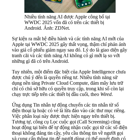
Nhiều tính năng AI được Apple công bố tại
WWDC 2025 vốn đã có trên các thiết bị
Android. Ảnh: ZDNet.
Sự kiện ra mắt hệ điều hành và các tính năng AI mới của
Apple tại WWDC 2025 gây thất vọng, thậm chí phản ánh
vào giá cổ phiếu giảm ngay sau đó. Lý do là giao diện gây
tranh cãi và các tính năng AI không có gì mới lạ so với
những gì đã có trên Android.
Tuy nhiên, một điểm đặc biệt của Apple Intelligence chưa
được chú ý đến là quyền riêng tư. Nhiều tính năng sử
dụng nền tảng Private Cloud Compute, đám mây lưu trữ
chỉ có chủ sở hữu có quyền truy cập, trong khi số còn lại
chạy trực tiếp trên các thiết bị đầu cuối, theo
Wired
.
Ứng dụng Tin nhắn tự động chuyển các tin nhắn từ số
điện thoại lạ hoặc có vẻ là lừa đảo vào các thư mục riêng.
Việc phân loại này được thực hiện ngay trên thiết bị.
Tương tự, công cụ Lọc cuộc gọi (Call Screening) cũng
hoạt động tại biên để tự động nhận cuộc gọi từ các số điện
thoại không đáng tin cậy, yêu cầu thông tin về người gọi
và cung cấp thông tin để người dùng có thể quyết định có