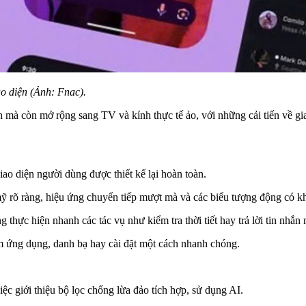
ao diện (Ảnh: Fnac).
mà còn mở rộng sang TV và kính thực tế ảo, với những cải tiến về giao 
iao diện người dùng được thiết kế lại hoàn toàn.
ỹ rõ ràng, hiệu ứng chuyển tiếp mượt mà và các biểu tượng động có kh
g thực hiện nhanh các tác vụ như kiểm tra thời tiết hay trả lời tin nh
m ứng dụng, danh bạ hay cài đặt một cách nhanh chóng.
c giới thiệu bộ lọc chống lừa đảo tích hợp, sử dụng AI.