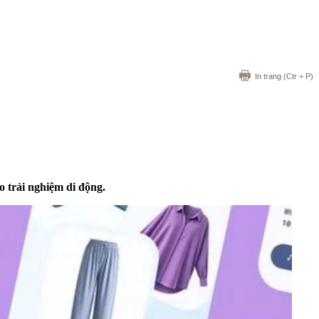
In trang
(Ctr + P)
 trải nghiệm di động.