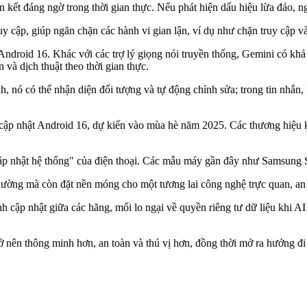
ên kết đáng ngờ trong thời gian thực. Nếu phát hiện dấu hiệu lừa đảo,
y cập, giúp ngăn chặn các hành vi gian lận, ví dụ như chặn truy cập v
Android 16. Khác với các trợ lý giọng nói truyền thống, Gemini có khả
n và dịch thuật theo thời gian thực.
 nó có thể nhận diện đối tượng và tự động chỉnh sửa; trong tin nhắn,
 cập nhật Android 16, dự kiến vào mùa hè năm 2025. Các thương hiệu 
ập nhật hệ thống" của điện thoại. Các mẫu máy gần đây như Samsung S2
ường mà còn đặt nền móng cho một tương lai công nghệ trực quan, an 
cập nhật giữa các hãng, mối lo ngại về quyền riêng tư dữ liệu khi AI đ
ở nên thông minh hơn, an toàn và thú vị hơn, đồng thời mở ra hướng đi