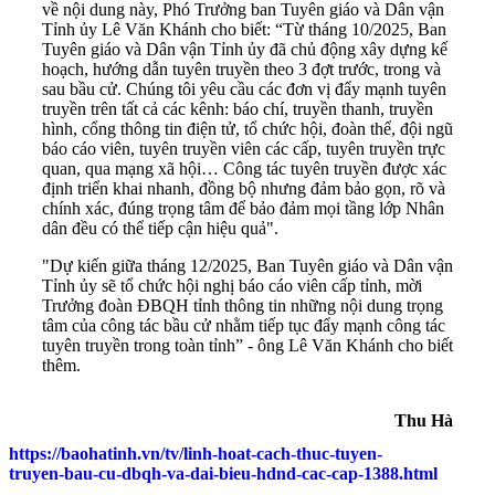
về nội dung này, Phó Trưởng ban Tuyên giáo và Dân vận
Tỉnh ủy Lê Văn Khánh cho biết: “Từ tháng 10/2025, Ban
Tuyên giáo và Dân vận Tỉnh ủy đã chủ động xây dựng kế
hoạch, hướng dẫn tuyên truyền theo 3 đợt trước, trong và
sau bầu cử. Chúng tôi yêu cầu các đơn vị đẩy mạnh tuyên
truyền trên tất cả các kênh: báo chí, truyền thanh, truyền
hình, cổng thông tin điện tử, tổ chức hội, đoàn thể, đội ngũ
báo cáo viên, tuyên truyền viên các cấp, tuyên truyền trực
quan, qua mạng xã hội… Công tác tuyên truyền được xác
định triển khai nhanh, đồng bộ nhưng đảm bảo gọn, rõ và
chính xác, đúng trọng tâm để bảo đảm mọi tầng lớp Nhân
dân đều có thể tiếp cận hiệu quả".
"Dự kiến giữa tháng 12/2025, Ban Tuyên giáo và Dân vận
Tỉnh ủy sẽ tổ chức hội nghị báo cáo viên cấp tỉnh, mời
Trưởng đoàn ĐBQH tỉnh thông tin những nội dung trọng
tâm của công tác bầu cử nhằm tiếp tục đẩy mạnh công tác
tuyên truyền trong toàn tỉnh” - ông Lê Văn Khánh cho biết
thêm.
Thu Hà
https://baohatinh.vn/tv/linh-hoat-cach-thuc-tuyen-
truyen-bau-cu-dbqh-va-dai-bieu-hdnd-cac-cap-1388.html