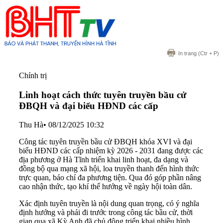
In trang
(Ctr + P)
Chính trị
Linh hoạt cách thức tuyên truyền bầu cử
ĐBQH và đại biểu HĐND các cấp
Thu Hà
•
08/12/2025 10:32
Công tác tuyên truyền bầu cử ĐBQH khóa XVI và đại
biểu HĐND các cấp nhiệm kỳ 2026 - 2031 đang được các
địa phương ở Hà Tĩnh triển khai linh hoạt, đa dạng và
đồng bộ qua mạng xã hội, loa truyền thanh đến hình thức
trực quan, báo chí đa phương tiện. Qua đó góp phần nâng
cao nhận thức, tạo khí thế hướng về ngày hội toàn dân.
Xác định tuyên truyền là nội dung quan trọng, có ý nghĩa
định hướng và phải đi trước trong công tác bầu cử, thời
gian qua xã Kỳ Anh đã chủ động triển khai nhiều hình