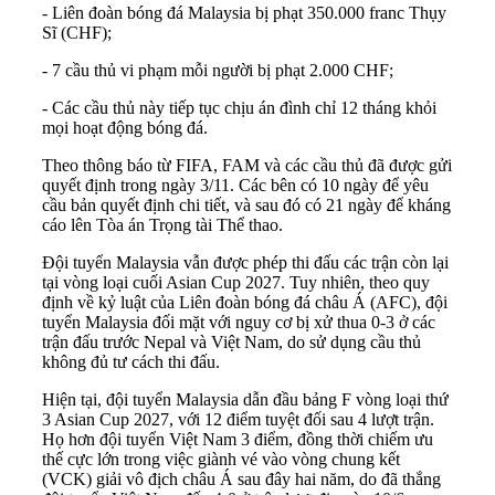
- Liên đoàn bóng đá Malaysia bị phạt 350.000 franc Thụy
Sĩ (CHF);
- 7 cầu thủ vi phạm mỗi người bị phạt 2.000 CHF;
- Các cầu thủ này tiếp tục chịu án đình chỉ 12 tháng khỏi
mọi hoạt động bóng đá.
Theo thông báo từ FIFA, FAM và các cầu thủ đã được gửi
quyết định trong ngày 3/11. Các bên có 10 ngày để yêu
cầu bản quyết định chi tiết, và sau đó có 21 ngày để kháng
cáo lên Tòa án Trọng tài Thể thao.
Đội tuyển Malaysia vẫn được phép thi đấu các trận còn lại
tại vòng loại cuối Asian Cup 2027. Tuy nhiên, theo quy
định về kỷ luật của Liên đoàn bóng đá châu Á (AFC), đội
tuyển Malaysia đối mặt với nguy cơ bị xử thua 0-3 ở các
trận đấu trước Nepal và Việt Nam, do sử dụng cầu thủ
không đủ tư cách thi đấu.
Hiện tại, đội tuyển Malaysia dẫn đầu bảng F vòng loại thứ
3 Asian Cup 2027, với 12 điểm tuyệt đối sau 4 lượt trận.
Họ hơn đội tuyển Việt Nam 3 điểm, đồng thời chiếm ưu
thế cực lớn trong việc giành vé vào vòng chung kết
(VCK) giải vô địch châu Á sau đây hai năm, do đã thắng