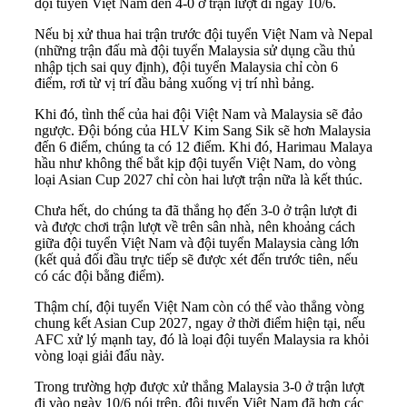
đội tuyển Việt Nam đến 4-0 ở trận lượt đi ngày 10/6.
Nếu bị xử thua hai trận trước đội tuyển Việt Nam và Nepal
(những trận đấu mà đội tuyển Malaysia sử dụng cầu thủ
nhập tịch sai quy định), đội tuyển Malaysia chỉ còn 6
điểm, rơi từ vị trí đầu bảng xuống vị trí nhì bảng.
Khi đó, tình thế của hai đội Việt Nam và Malaysia sẽ đảo
ngược. Đội bóng của HLV Kim Sang Sik sẽ hơn Malaysia
đến 6 điểm, chúng ta có 12 điểm. Khi đó, Harimau Malaya
hầu như không thể bắt kịp đội tuyển Việt Nam, do vòng
loại Asian Cup 2027 chỉ còn hai lượt trận nữa là kết thúc.
Chưa hết, do chúng ta đã thắng họ đến 3-0 ở trận lượt đi
và được chơi trận lượt về trên sân nhà, nên khoảng cách
giữa đội tuyển Việt Nam và đội tuyển Malaysia càng lớn
(kết quả đối đầu trực tiếp sẽ được xét đến trước tiên, nếu
có các đội bằng điểm).
Thậm chí, đội tuyển Việt Nam còn có thể vào thẳng vòng
chung kết Asian Cup 2027, ngay ở thời điểm hiện tại, nếu
AFC xử lý mạnh tay, đó là loại đội tuyển Malaysia ra khỏi
vòng loại giải đấu này.
Trong trường hợp được xử thắng Malaysia 3-0 ở trận lượt
đi vào ngày 10/6 nói trên, đội tuyển Việt Nam đã hơn các