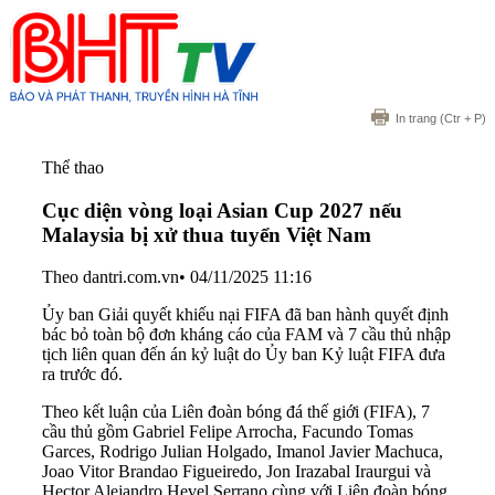
In trang
(Ctr + P)
Thể thao
Cục diện vòng loại Asian Cup 2027 nếu
Malaysia bị xử thua tuyển Việt Nam
Theo dantri.com.vn
•
04/11/2025 11:16
Ủy ban Giải quyết khiếu nại FIFA đã ban hành quyết định
bác bỏ toàn bộ đơn kháng cáo của FAM và 7 cầu thủ nhập
tịch liên quan đến án kỷ luật do Ủy ban Kỷ luật FIFA đưa
ra trước đó.
Theo kết luận của Liên đoàn bóng đá thế giới (FIFA), 7
cầu thủ gồm Gabriel Felipe Arrocha, Facundo Tomas
Garces, Rodrigo Julian Holgado, Imanol Javier Machuca,
Joao Vitor Brandao Figueiredo, Jon Irazabal Iraurgui và
Hector Alejandro Hevel Serrano cùng với Liên đoàn bóng