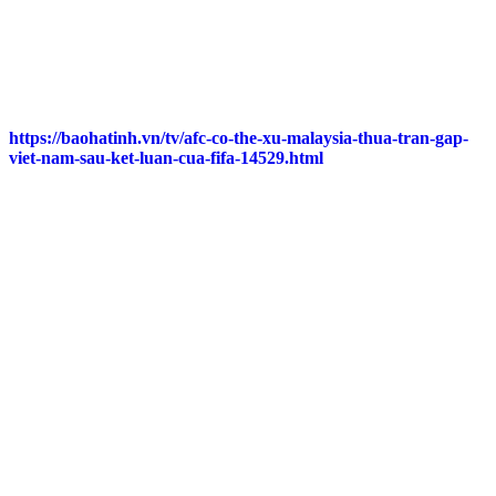
https://baohatinh.vn/tv/afc-co-the-xu-malaysia-thua-tran-gap-
viet-nam-sau-ket-luan-cua-fifa-14529.html