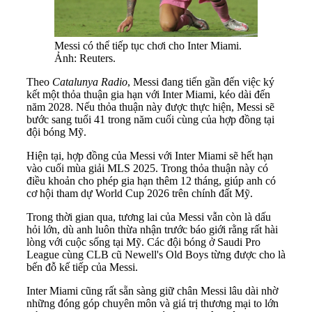
Messi có thể tiếp tục chơi cho Inter Miami.
Ảnh: Reuters.
Theo
Catalunya Radio
, Messi đang tiến gần đến việc ký
kết một thỏa thuận gia hạn với Inter Miami, kéo dài đến
năm 2028. Nếu thỏa thuận này được thực hiện, Messi sẽ
bước sang tuổi 41 trong năm cuối cùng của hợp đồng tại
đội bóng Mỹ.
Hiện tại, hợp đồng của Messi với Inter Miami sẽ hết hạn
vào cuối mùa giải MLS 2025. Trong thỏa thuận này có
điều khoản cho phép gia hạn thêm 12 tháng, giúp anh có
cơ hội tham dự World Cup 2026 trên chính đất Mỹ.
Trong thời gian qua, tương lai của Messi vẫn còn là dấu
hỏi lớn, dù anh luôn thừa nhận trước báo giới rằng rất hài
lòng với cuộc sống tại Mỹ. Các đội bóng ở Saudi Pro
League cùng CLB cũ Newell's Old Boys từng được cho là
bến đỗ kế tiếp của Messi.
Inter Miami cũng rất sẵn sàng giữ chân Messi lâu dài nhờ
những đóng góp chuyên môn và giá trị thương mại to lớn