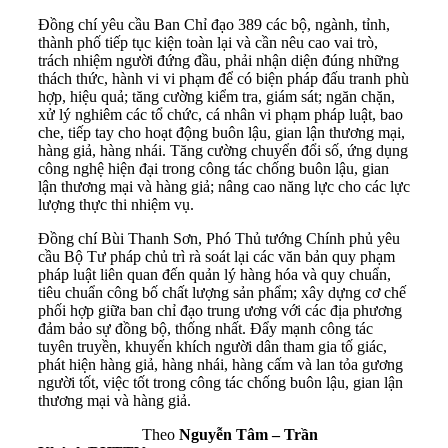
Đồng chí yêu cầu Ban Chỉ đạo 389 các bộ, ngành, tỉnh,
thành phố tiếp tục kiện toàn lại và cần nêu cao vai trò,
trách nhiệm người đứng đầu, phải nhận diện đúng những
thách thức, hành vi vi phạm để có biện pháp đấu tranh phù
hợp, hiệu quả; tăng cường kiểm tra, giám sát; ngăn chặn,
xử lý nghiêm các tổ chức, cá nhân vi phạm pháp luật, bao
che, tiếp tay cho hoạt động buôn lậu, gian lận thương mại,
hàng giả, hàng nhái. Tăng cường chuyển đổi số, ứng dụng
công nghệ hiện đại trong công tác chống buôn lậu, gian
lận thương mại và hàng giả; nâng cao năng lực cho các lực
lượng thực thi nhiệm vụ.
Đồng chí Bùi Thanh Sơn, Phó Thủ tướng Chính phủ yêu
cầu Bộ Tư pháp chủ trì rà soát lại các văn bản quy phạm
pháp luật liên quan đến quản lý hàng hóa và quy chuẩn,
tiêu chuẩn công bố chất lượng sản phẩm; xây dựng cơ chế
phối hợp giữa ban chỉ đạo trung ương với các địa phương
đảm bảo sự đồng bộ, thống nhất. Đẩy mạnh công tác
tuyên truyền, khuyến khích người dân tham gia tố giác,
phát hiện hàng giả, hàng nhái, hàng cấm và lan tỏa gương
người tốt, việc tốt trong công tác chống buôn lậu, gian lận
thương mại và hàng giả.
Theo
Nguyễn Tâm – Trần