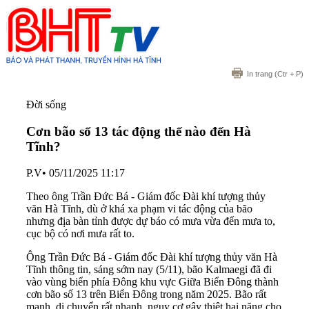
In trang
(Ctr + P)
Đời sống
Cơn bão số 13 tác động thế nào đến Hà
Tĩnh?
P.V
•
05/11/2025 11:17
Theo ông Trần Đức Bá - Giám đốc Đài khí tượng thủy
văn Hà Tĩnh, dù ở khá xa phạm vi tác động của bão
nhưng địa bàn tỉnh được dự báo có mưa vừa đến mưa to,
cục bộ có nơi mưa rất to.
Ông Trần Đức Bá - Giám đốc Đài khí tượng thủy văn Hà
Tĩnh thông tin, sáng sớm nay (5/11), bão Kalmaegi đã đi
vào vùng biển phía Đông khu vực Giữa Biển Đông thành
cơn bão số 13 trên Biển Đông trong năm 2025. Bão rất
mạnh, di chuyển rất nhanh, nguy cơ gây thiệt hại nặng cho