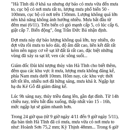
"Hà Tĩnh dù ở khá xa nhưng dự báo có mưa vừa đến mưa
to, cục bộ có nơi mưa rất to, lượng mưa phổ biến 50 -
100mm, cục bộ có nơi trên 150mm. Lượng không quá lớn
nên khả năng không ảnh hưởng nhiều. Mưa bắt đầu từ
đêm mai (6/11). Trên biển có gió mạnh cấp 5, có lúc cấp 6,
giật cấp 7. Biển động", ông Trần Đức Bá nhận định.
Đợt mưa này dự báo lượng không quá lớn, tuy nhiên, do
đợt vừa rồi mưa to kéo dài, độ ẩm đất cao, liên kết đất rất
kém nên nguy cơ về sạt lở đất là rất cao, đặc biệt những
vùng đã xảy ra sạt lở, ven các sông suối...
Giám đốc Đài khí tượng thủy văn Hà Tĩnh cho biết thêm,
đêm qua các khu vực ít mưa, lượng mưa không đáng kể,
phía Nam mưa dưới 10mm. Hôm nay, các khu vực thời
tiết tốt lên, nhiều nơi đã hửng sáng, mưa khá ít. Ngập lụt
hạ du Kẻ Gỗ đã giảm đáng kể.
Lúc 9h sáng nay, thủy triều đang lên, gần đạt đỉnh. Từ 14h
chiều nay, triều bắt đầu xuống, thấp nhất vào 15 - 16h,
mức ngập lụt sẽ giảm nhanh hơn.
Trong 24 giờ qua (từ 9 giờ ngày 4/11 đến 9 giờ ngày 5/11),
địa bàn tỉnh Hà Tĩnh đã có mưa, mưa vừa có nơi mưa to
như: Hoành Sơn 75,2 mm; Kỳ Thịnh 48mm... Trong 6 giờ