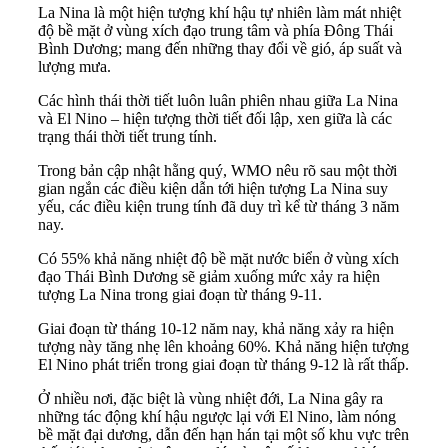
La Nina là một hiện tượng khí hậu tự nhiên làm mát nhiệt
độ bề mặt ở vùng xích đạo trung tâm và phía Đông Thái
Bình Dương; mang đến những thay đổi về gió, áp suất và
lượng mưa.
Các hình thái thời tiết luôn luân phiên nhau giữa La Nina
và El Nino – hiện tượng thời tiết đối lập, xen giữa là các
trạng thái thời tiết trung tính.
Trong bản cập nhật hằng quý, WMO nêu rõ sau một thời
gian ngắn các điều kiện dẫn tới hiện tượng La Nina suy
yếu, các điều kiện trung tính đã duy trì kể từ tháng 3 năm
nay.
Có 55% khả năng nhiệt độ bề mặt nước biển ở vùng xích
đạo Thái Bình Dương sẽ giảm xuống mức xảy ra hiện
tượng La Nina trong giai đoạn từ tháng 9-11.
Giai đoạn từ tháng 10-12 năm nay, khả năng xảy ra hiện
tượng này tăng nhẹ lên khoảng 60%. Khả năng hiện tượng
El Nino phát triển trong giai đoạn từ tháng 9-12 là rất thấp.
Ở nhiều nơi, đặc biệt là vùng nhiệt đới, La Nina gây ra
những tác động khí hậu ngược lại với El Nino, làm nóng
bề mặt đại dương, dẫn đến hạn hán tại một số khu vực trên