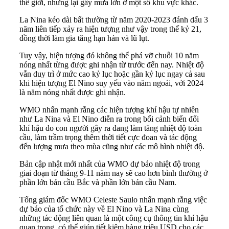
thế giới, nhưng lại gây mưa lớn ở một số khu vực khác.
La Nina kéo dài bất thường từ năm 2020-2023 đánh dấu 3
năm liên tiếp xảy ra hiện tượng như vậy trong thế kỷ 21,
đồng thời làm gia tăng hạn hán và lũ lụt.
Tuy vậy, hiện tượng đó không thể phá vỡ chuỗi 10 năm
nóng nhất từng được ghi nhận từ trước đến nay. Nhiệt độ
vẫn duy trì ở mức cao kỷ lục hoặc gần kỷ lục ngay cả sau
khi hiện tượng El Nino suy yếu vào năm ngoái, với 2024
là năm nóng nhất được ghi nhận.
WMO nhấn mạnh rằng các hiện tượng khí hậu tự nhiên
như La Nina và El Nino diễn ra trong bối cảnh biến đổi
khí hậu do con người gây ra đang làm tăng nhiệt độ toàn
cầu, làm trầm trọng thêm thời tiết cực đoan và tác động
đến lượng mưa theo mùa cũng như các mô hình nhiệt độ.
Bản cập nhật mới nhất của WMO dự báo nhiệt độ trong
giai đoạn từ tháng 9-11 năm nay sẽ cao hơn bình thường ở
phần lớn bán cầu Bắc và phần lớn bán cầu Nam.
Tổng giám đốc WMO Celeste Saulo nhấn mạnh rằng việc
dự báo của tổ chức này về El Nino và La Nina cùng
những tác động liên quan là một công cụ thông tin khí hậu
quan trọng, có thể giúp tiết kiệm hàng triệu USD cho các