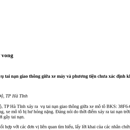
ử vong
vụ tai nạn giao thông giữa xe máy và phương tiện chưa xác định k
 Độ, TP Hà Tĩnh
TP Hà Tĩnh xảy ra vụ tai nạn giao thông giữa xe mô tô BKS: 38F6-
ng, xe mô tô bị hư hỏng nặng. Đáng nói do thời điểm xảy ra tai nạn tr
i gây tai nạn.
i hợp với các đơn vị liên quan tìm hiểu, lấy lời khai của các nhân ch