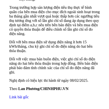
Trong trường hợp sản lượng điện tiêu thụ thực tế bình
quân của bên mua điện cho mục đích ngoài sinh hoạt trong
ba tháng gần nhất vượt quá hoặc thấp hơn các ngưỡng tiêu
thụ tương ứng với số lần ghi chỉ số đang áp dụng theo quy
định tại điểm a,b,c nêu trên bên bán điện và bên mua điện
có quyền thỏa thuận để điều chỉnh số lần ghi chỉ số đo
điện năng.
Đối với bên mua điện sử dụng điện năng ít hơn 15
kWh/tháng, chu kỳ ghi chỉ số đo điện năng do hai bên
thỏa thuận.
Đối với việc mua bán buôn điện, việc ghi chỉ số đo điện
năng do hai bên thỏa thuận trong hợp đồng. Bên bán điện
phải bảo đảm tính chính xác của chỉ số đo điện năng đã
ghi.
Nghị định có hiệu lực thi hành từ ngày 08/02/2025.
Theo
Lan Phương/CHINHPHU.VN
Link bài gốc