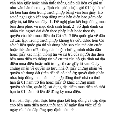
văn bản giấy hoặc hình thức thông điệp dữ liệu có giá trị
như văn bản theo quy định của pháp luật, gửi 01 bộ hồ sơ
tới bên bán điện trong trường hợp bằng văn bản giấy. Hồ
sơ đề nghị giao kết hợp đồng mua bán điện bao gồm các
giấy tờ, tài liệu sau đây: 1- Đề nghị giao kết hợp đồng mua
bán điện phục vụ mục đích sinh hoạt; 2- Số định danh cá
nhân của người đại diện theo pháp luật hoặc theo ủy
quyền của bên mua điện do Cơ sở dữ liệu quốc gia về dân
cư xác lập. Trong trường hợp không tra cứu được trên Cơ
sở dữ liệu quốc gia thì sử dụng bản sao của thẻ căn cước
hoặc thẻ căn cước công dân hoặc chứng minh nhân dân
hoặc giấy xác nhận thông tin về cư trú của người đại diện
bên mua điện có thông tin về cư trú của hộ gia đình tại địa
điểm mua điện hoặc một trong số các giấy tờ sau: Giấy
chứng nhận về quyền sở hữu nhà ở; giấy chứng nhận về
quyền sử dụng đất (trên đất đã có nhà ở); quyết định phân
nhà; hợp đồng mua bán nhà; hợp đồng thuê nhà có thời
hạn từ 01 năm trở lên hoặc giấy tờ khác chứng minh
quyền sở hữu, quản lý, sử dụng địa điểm mua điện có thời
hạn từ 01 năm trở lên để đăng ký mua điện.
Bên bán điện phải thực hiện giao kết hợp đồng và cấp điện
cho bên mua điện trong thời hạn 07 ngày làm việc kể từ
ngày các bên đáp ứng quy định nêu trên.