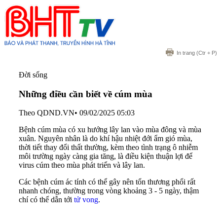
In trang
(Ctr + P)
Đời sống
Những điều cần biết về cúm mùa
Theo QDND.VN
•
09/02/2025 05:03
Bệnh cúm mùa có xu hướng lây lan vào mùa đông và mùa
xuân. Nguyên nhân là do khí hậu nhiệt đới ẩm gió mùa,
thời tiết thay đổi thất thường, kèm theo tình trạng ô nhiễm
môi trường ngày càng gia tăng, là điều kiện thuận lợi để
virus cúm theo mùa phát triển và lây lan.
Các bệnh cúm ác tính có thể gây nên tổn thương phổi rất
nhanh chóng, thường trong vòng khoảng 3 - 5 ngày, thậm
chí có thể dẫn tới
tử vong
.