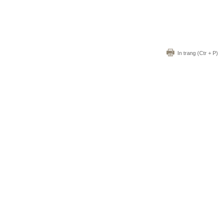
In trang
(Ctr + P)