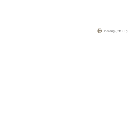
In trang
(Ctr + P)