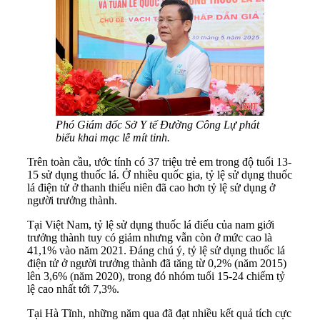
Phó Giám đốc Sở Y tế Đường Công Lự phát
biểu khai mạc lễ mít tinh.
Trên toàn cầu, ước tính có 37 triệu trẻ em trong độ tuổi 13-
15 sử dụng thuốc lá. Ở nhiều quốc gia, tỷ lệ sử dụng thuốc
lá điện tử ở thanh thiếu niên đã cao hơn tỷ lệ sử dụng ở
người trưởng thành.
Tại Việt Nam, tỷ lệ sử dụng thuốc lá điếu của nam giới
trưởng thành tuy có giảm nhưng vẫn còn ở mức cao là
41,1% vào năm 2021. Đáng chú ý, tỷ lệ sử dụng thuốc lá
điện tử ở người trưởng thành đã tăng từ 0,2% (năm 2015)
lên 3,6% (năm 2020), trong đó nhóm tuổi 15-24 chiếm tỷ
lệ cao nhất tới 7,3%.
Tại Hà Tĩnh, những năm qua đã đạt nhiều kết quả tích cực