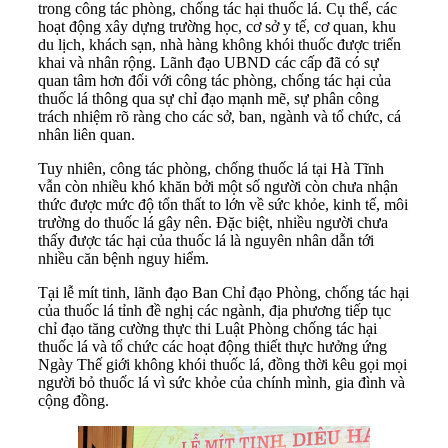
trong công tác phòng, chống tác hại thuốc lá. Cụ thể, các
hoạt động xây dựng trường học, cơ sở y tế, cơ quan, khu
du lịch, khách sạn, nhà hàng không khói thuốc được triển
khai và nhân rộng. Lãnh đạo UBND các cấp đã có sự
quan tâm hơn đối với công tác phòng, chống tác hại của
thuốc lá thông qua sự chỉ đạo mạnh mẽ, sự phân công
trách nhiệm rõ ràng cho các sở, ban, ngành và tổ chức, cá
nhân liên quan.
Tuy nhiên, công tác phòng, chống thuốc lá tại Hà Tĩnh
vẫn còn nhiều khó khăn bởi một số người còn chưa nhận
thức được mức độ tổn thất to lớn về sức khỏe, kinh tế, môi
trường do thuốc lá gây nên. Đặc biệt, nhiều người chưa
thấy được tác hại của thuốc lá là nguyên nhân dẫn tới
nhiều căn bệnh nguy hiểm.
Tại lễ mít tinh, lãnh đạo Ban Chỉ đạo Phòng, chống tác hại
của thuốc lá tỉnh đề nghị các ngành, địa phương tiếp tục
chỉ đạo tăng cường thực thi Luật Phòng chống tác hại
thuốc lá và tổ chức các hoạt động thiết thực hưởng ứng
Ngày Thế giới không khói thuốc lá, đồng thời kêu gọi mọi
người bỏ thuốc lá vì sức khỏe của chính mình, gia đình và
cộng đồng.