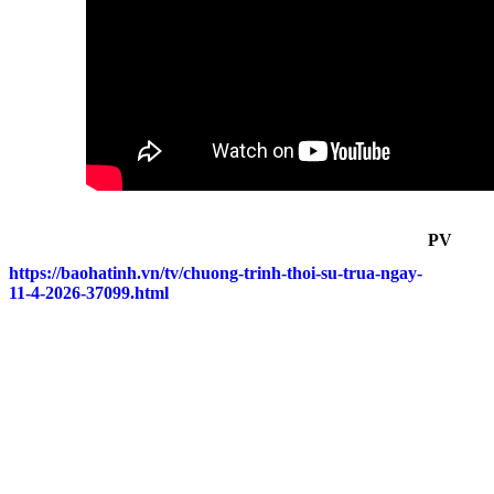
PV
https://baohatinh.vn/tv/chuong-trinh-thoi-su-trua-ngay-
11-4-2026-37099.html