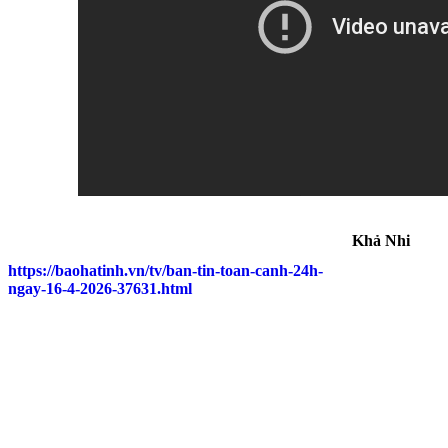
Khả Nhi
https://baohatinh.vn/tv/ban-tin-toan-canh-24h-
ngay-16-4-2026-37631.html