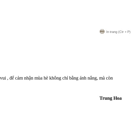
In trang
(Ctr + P)
i vui , để cảm nhận mùa hè không chỉ bằng ánh nắng, mà còn
Trung Hoa