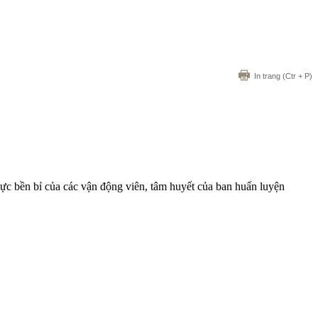
In trang
(Ctr + P)
lực bền bỉ của các vận động viên, tâm huyết của ban huấn luyện