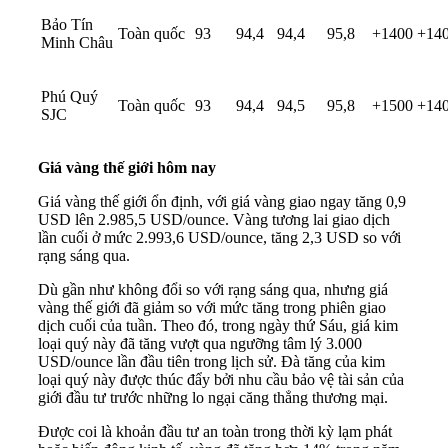
Bảo Tín
Toàn quốc
93
94,4
94,4
95,8
+1400
+14
Minh Châu
Phú Quý
Toàn quốc
93
94,4
94,5
95,8
+1500
+14
SJC
Giá vàng thế giới hôm nay
Giá vàng thế giới ổn định, với giá vàng giao ngay tăng 0,9
USD lên 2.985,5 USD/ounce. Vàng tương lai giao dịch
lần cuối ở mức 2.993,6 USD/ounce, tăng 2,3 USD so với
rạng sáng qua.
Dù gần như không đổi so với rạng sáng qua, nhưng giá
vàng thế giới đã giảm so với mức tăng trong phiên giao
dịch cuối của tuần. Theo đó, trong ngày thứ Sáu, giá kim
loại quý này đã tăng vượt qua ngưỡng tâm lý 3.000
USD/ounce lần đầu tiên trong lịch sử. Đà tăng của kim
loại quý này được thúc đẩy bởi nhu cầu bảo vệ tài sản của
giới đầu tư trước những lo ngại căng thẳng thương mại.
Được coi là khoản đầu tư an toàn trong thời kỳ lạm phát