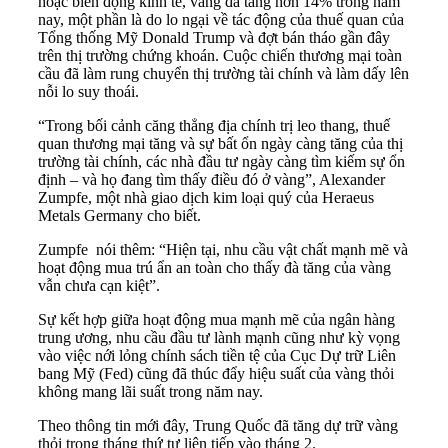
hoặc biến động kinh tế, vàng đã tăng hơn 14% trong năm
nay, một phần là do lo ngại về tác động của thuế quan của
Tổng thống Mỹ Donald Trump và đợt bán tháo gần đây
trên thị trường chứng khoán. Cuộc chiến thương mại toàn
cầu đã làm rung chuyển thị trường tài chính và làm dấy lên
nỗi lo suy thoái.
“Trong bối cảnh căng thẳng địa chính trị leo thang, thuế
quan thương mại tăng và sự bất ổn ngày càng tăng của thị
trường tài chính, các nhà đầu tư ngày càng tìm kiếm sự ổn
định – và họ đang tìm thấy điều đó ở vàng”, Alexander
Zumpfe, một nhà giao dịch kim loại quý của Heraeus
Metals Germany cho biết.
Zumpfe nói thêm: “Hiện tại, nhu cầu vật chất mạnh mẽ và
hoạt động mua trú ẩn an toàn cho thấy đà tăng của vàng
vẫn chưa cạn kiệt”.
Sự kết hợp giữa hoạt động mua mạnh mẽ của ngân hàng
trung ương, nhu cầu đầu tư lành mạnh cũng như kỳ vọng
vào việc nới lỏng chính sách tiền tệ của Cục Dự trữ Liên
bang Mỹ (Fed) cũng đã thúc đẩy hiệu suất của vàng thỏi
không mang lãi suất trong năm nay.
Theo thông tin mới đây, Trung Quốc đã tăng dự trữ vàng
thỏi trong tháng thứ tư liên tiếp vào tháng 2.