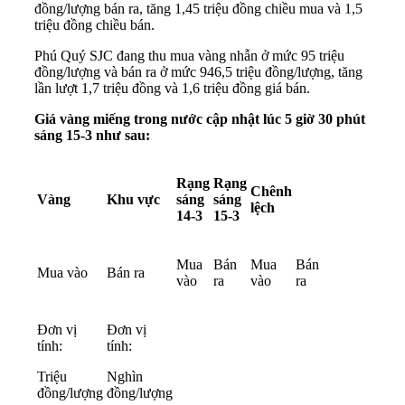
đồng/lượng bán ra, tăng 1,45 triệu đồng chiều mua và 1,5
triệu đồng chiều bán.
Phú Quý SJC đang thu mua vàng nhẫn ở mức 95 triệu
đồng/lượng và bán ra ở mức 946,5 triệu đồng/lượng, tăng
lần lượt 1,7 triệu đồng và 1,6 triệu đồng giá bán.
Giá vàng miếng trong nước cập nhật lúc 5 giờ 30 phút
sáng 15-3 như sau:
Rạng
Rạng
Chênh
Vàng
Khu vực
sáng
sáng
lệch
14-3
15-3
Mua
Bán
Mua
Bán
Mua vào
Bán ra
vào
ra
vào
ra
Đơn vị
Đơn vị
tính:
tính:
Triệu
Nghìn
đồng/lượng
đồng/lượng