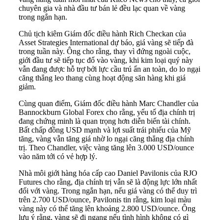
chuyên gia và nhà đầu tư bán lẻ đều lạc quan về vàng
trong ngắn hạn.
Chủ tịch kiêm Giám đốc điều hành Rich Checkan của
Asset Strategies International dự báo, giá vàng sẽ tiếp đà
trong tuần này. Ông cho rằng, thay vì đứng ngoài cuộc,
giới đầu tư sẽ tiếp tục đổ vào vàng, khi kim loại quý này
vẫn đang được hỗ trợ bởi lực cầu trú ẩn an toàn, do lo ngại
căng thẳng leo thang cùng hoạt động săn hàng khi giá
giảm.
Cùng quan điểm, Giám đốc điều hành Marc Chandler của
Bannockburn Global Forex cho rằng, yếu tố địa chính trị
đang chứng minh là quan trọng hơn diễn biến tài chính.
Bất chấp đồng USD mạnh và lợi suất trái phiếu của Mỹ
tăng, vàng vẫn tăng giá nhờ lo ngại căng thẳng địa chính
trị. Theo Chandler, việc vàng tăng lên 3.000 USD/ounce
vào năm tới có vẻ hợp lý.
Nhà môi giới hàng hóa cấp cao Daniel Pavilonis của RJO
Futures cho rằng, địa chính trị vẫn sẽ là động lực lớn nhất
đối với vàng. Trong ngắn hạn, nếu giá vàng có thể duy trì
trên 2.700 USD/ounce, Pavilonis tin rằng, kim loại màu
vàng này có thể tăng lên khoảng 2.800 USD/ounce. Ông
lưu ý rằng, vàng sẽ đi ngang nếu tình hình không có gì