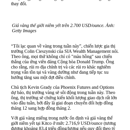
thay đổi.
Giá vàng thế giới niêm yết trên 2.700 USD/ounce. Ảnh:
Getty Images
“Tôi lạc quan về vàng trong tuần này”, chiến lược gia thị
trường Colin Cieszynski của SIA Wealth Management nói.
Theo ông, mọi thứ không chỉ có "màu hồng" sau chiến
thắng của ứng viên đảng Cộng hòa Donald Trump. Ông
cho rằng, rủi ro địa chính trị và các rủi ro khác nghiêm
trọng vẫn tồn tại và vàng dường như đang tiếp tục xu
hướng tăng sau một đợt điều chỉnh.
Chủ tịch Kevin Grady của Phoenix Futures and Options
dự báo, thị trường vàng sẽ sôi động trong tuần này. Theo
ông, thị trường sẽ chứng kiến khối lượng giao dịch rất lớn
vào đầu tuần, bởi đây là giai đoạn chuyển đổi hợp đồng
tháng 12 sang hợp đồng tháng 2.
Với giá vàng miếng trong nước ổn định và giá vàng thế
giới niêm yết tại Kitco ở mức 2.716,9 USD/ounce (tương
đương khoảng 83,4 triệu đồng/lượng nếu quy đổi theo tỷ