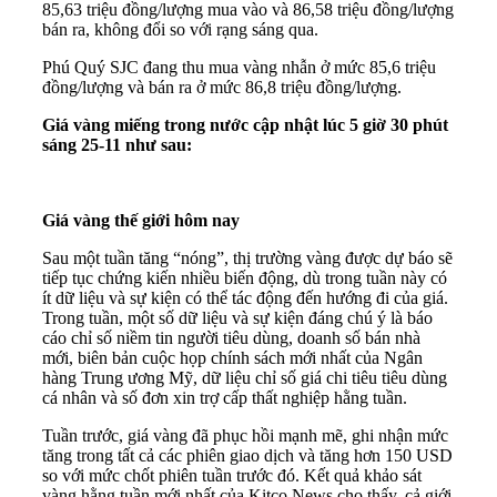
85,63 triệu đồng/lượng mua vào và 86,58 triệu đồng/lượng
bán ra, không đổi so với rạng sáng qua.
Phú Quý SJC đang thu mua vàng nhẫn ở mức 85,6 triệu
đồng/lượng và bán ra ở mức 86,8 triệu đồng/lượng.
Giá vàng miếng trong nước cập nhật lúc 5 giờ 30 phút
sáng 25-11 như sau:
Giá vàng thế giới hôm nay
Sau một tuần tăng “nóng”, thị trường vàng được dự báo sẽ
tiếp tục chứng kiến nhiều biến động, dù trong tuần này có
ít dữ liệu và sự kiện có thể tác động đến hướng đi của giá.
Trong tuần, một số dữ liệu và sự kiện đáng chú ý là báo
cáo chỉ số niềm tin người tiêu dùng, doanh số bán nhà
mới, biên bản cuộc họp chính sách mới nhất của Ngân
hàng Trung ương Mỹ, dữ liệu chỉ số giá chi tiêu tiêu dùng
cá nhân và số đơn xin trợ cấp thất nghiệp hằng tuần.
Tuần trước, giá vàng đã phục hồi mạnh mẽ, ghi nhận mức
tăng trong tất cả các phiên giao dịch và tăng hơn 150 USD
so với mức chốt phiên tuần trước đó. Kết quả khảo sát
vàng hằng tuần mới nhất của Kitco News cho thấy, cả giới