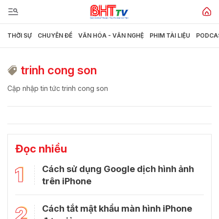
THỜI SỰ
CHUYÊN ĐỀ
VĂN HÓA - VĂN NGHỆ
PHIM TÀI LIỆU
PODCA
trinh cong son
Cập nhập tin tức trinh cong son
Đọc nhiều
1
Cách sử dụng Google dịch hình ảnh
trên iPhone
2
Cách tắt mật khẩu màn hình iPhone