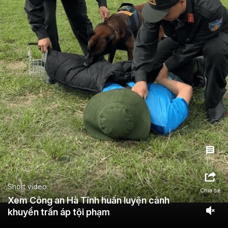
Short video
Chia sẻ
Xem Công an Hà Tĩnh huấn luyện cảnh
khuyển trấn áp tội phạm