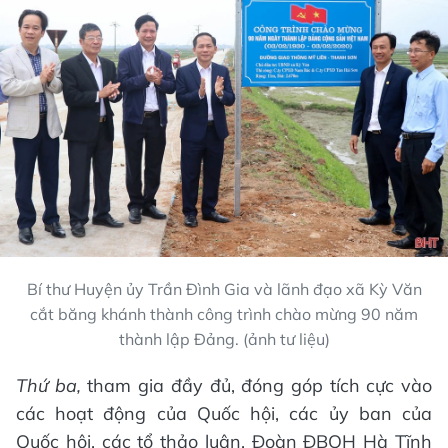
Bí thư Huyện ủy Trần Đình Gia và lãnh đạo xã Kỳ Văn
cắt băng khánh thành công trình chào mừng 90 năm
thành lập Đảng. (ảnh tư liệu)
Thứ ba,
tham gia đầy đủ, đóng góp tích cực vào
các hoạt động của Quốc hội, các ủy ban của
Quốc hội, các tổ thảo luận, Đoàn ĐBQH Hà Tĩnh