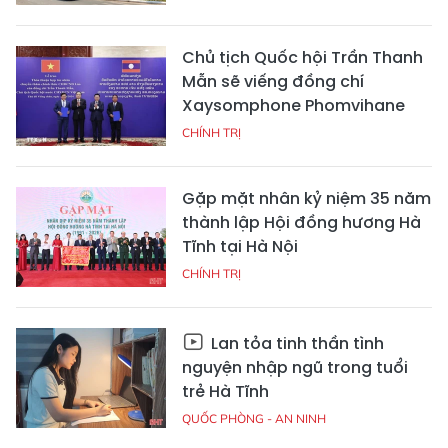
Chủ tịch Quốc hội Trần Thanh
Mẫn sẽ viếng đồng chí
Xaysomphone Phomvihane
CHÍNH TRỊ
Gặp mặt nhân kỷ niệm 35 năm
thành lập Hội đồng hương Hà
Tĩnh tại Hà Nội
CHÍNH TRỊ
Lan tỏa tinh thần tình
nguyện nhập ngũ trong tuổi
trẻ Hà Tĩnh
QUỐC PHÒNG - AN NINH