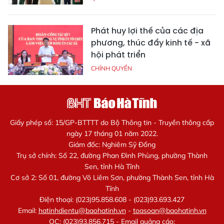
Phát huy lợi thế của các địa
phương, thúc đẩy kinh tế - xã
hội phát triển
CHÍNH QUYỀN
Giấy phép số: 15/GP-BTTTT do Bộ Thông tin - Truyền thông cấp
ngày 17 tháng 01 năm 2022.
Giám đốc: Nghiêm Sỹ Đống
Trụ sở chính: Số 22, đường Phan Đình Phùng, phường Thành
Sen, tỉnh Hà Tĩnh
Cơ sở 2: Số 01, đường Võ Liêm Sơn, phường Thành Sen, tỉnh Hà
Tĩnh
Điện thoại: (023)95.858.608 - (023)93.693.427
Email:
hatinhdientu@baohatinh.vn
-
toasoan@baohatinh.vn
QC: (023)93.856.715 - Email quảng cáo: