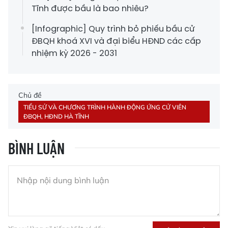
Tĩnh được bầu là bao nhiêu?
[Infographic] Quy trình bỏ phiếu bầu cử
ĐBQH khoá XVI và đại biểu HĐND các cấp
nhiệm kỳ 2026 - 2031
Chủ đề
TIỂU SỬ VÀ CHƯƠNG TRÌNH HÀNH ĐỘNG ỨNG CỬ VIÊN
ĐBQH, HĐND HÀ TĨNH
BÌNH LUẬN