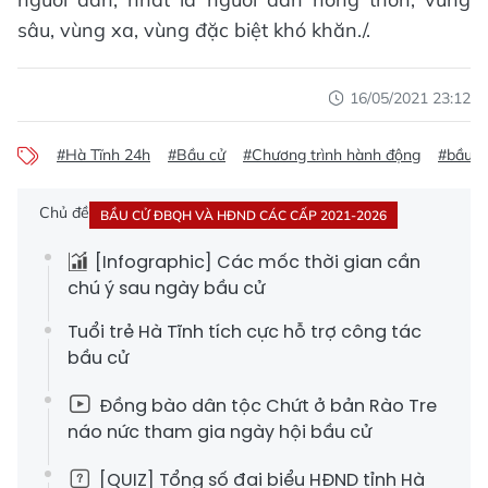
sâu, vùng xa, vùng đặc biệt khó khăn./.
16/05/2021 23:12
#Hà Tĩnh 24h
#Bầu cử
#Chương trình hành động
#bầu c
Chủ đề
BẦU CỬ ĐBQH VÀ HĐND CÁC CẤP 2021-2026
[Infographic] Các mốc thời gian cần
chú ý sau ngày bầu cử
Tuổi trẻ Hà Tĩnh tích cực hỗ trợ công tác
bầu cử
Đồng bào dân tộc Chứt ở bản Rào Tre
náo nức tham gia ngày hội bầu cử
[QUIZ] Tổng số đại biểu HĐND tỉnh Hà