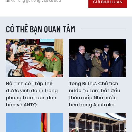
Xin vui lòng gõ tiếng Việt có dấu
GỬI BÌNH LUẬN
CÓ THỂ BẠN QUAN TÂM
Hà Tĩnh có 1 tập thể
Tổng Bí thư, Chủ tịch
được vinh danh trong
nước Tô Lâm bắt đầu
phong trào toàn dân
thăm cấp Nhà nước
bảo vệ ANTQ
Liên bang Australia