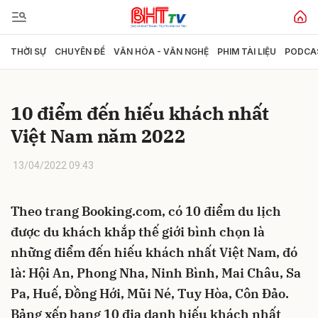
THỜI SỰ
CHUYÊN ĐỀ
VĂN HÓA - VĂN NGHỆ
PHIM TÀI LIỆU
PODCA
Gửi bình luận
10 điểm đến hiếu khách nhất
Việt Nam năm 2022
13/04/2022 09:43
Theo trang Booking.com, có 10 điểm du lịch
Hủy
Gửi
được du khách khắp thế giới bình chọn là
những điểm đến hiếu khách nhất Việt Nam, đó
là: Hội An, Phong Nha, Ninh Bình, Mai Châu, Sa
Pa, Huế, Đồng Hới, Mũi Né, Tuy Hòa, Côn Đảo.
Bảng xếp hạng 10 địa danh hiếu khách nhất