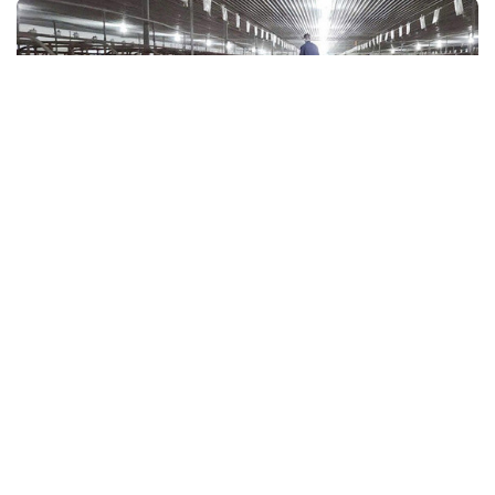
Ngân hàng CSXH Hà Tĩnh là đơn vị xuất sắc
nhất khu vực V
Với những kết quả nổi bật trong triển khai hoạt động tín dụng
chính sách năm 2025, Ngân hàng CSXH Chi nhánh tỉnh Hà
Tĩnh được vinh danh đơn vị xuất sắc nhất khu vực V.