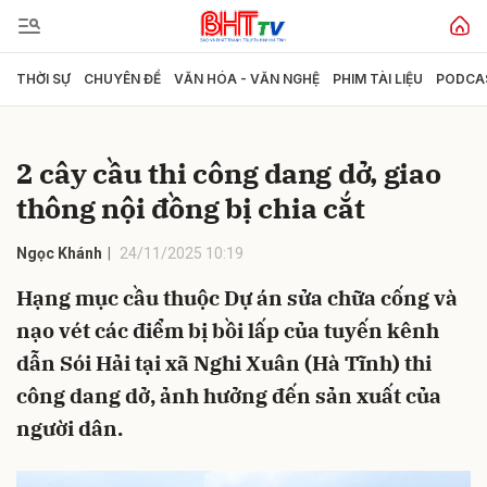
THỜI SỰ
CHUYÊN ĐỀ
VĂN HÓA - VĂN NGHỆ
PHIM TÀI LIỆU
PODCA
Gửi bình luận
2 cây cầu thi công dang dở, giao
thông nội đồng bị chia cắt
Ngọc Khánh
24/11/2025 10:19
Hạng mục cầu thuộc Dự án sửa chữa cống và
nạo vét các điểm bị bồi lấp của tuyến kênh
Hủy
Gửi
dẫn Sói Hải tại xã Nghi Xuân (Hà Tĩnh) thi
công dang dở, ảnh hưởng đến sản xuất của
người dân.