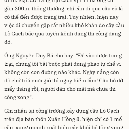
đình. Mặc dù trang trại cách vị trí nhà ông chỉ
gần 200m, thông thường, chỉ cần đi qua cầu cũ là
có thể đến được trang trại. Tuy nhiên, hiện nay
việc di chuyển gặp rất nhiều khó khăn do cây cầu
Lò Gạch bắc qua tuyến kênh đang thi công dang
dở.
Ông Nguyễn Duy Bá cho hay: “Để vào được trang
trại, chúng tôi bắt buộc phải dùng phao tự chế vì
không còn con đường nào khác. Ngày nắng còn
đỡ chứ trời mưa gió thì nguy hiểm lắm! Cầu bỏ dở
mấy tháng rồi, người dân chờ mãi mà chưa thi
công xong”.
Ghi nhận tại công trường xây dựng cầu Lò Gạch
trên địa bàn thôn Xuân Hồng 8, hiện chỉ có 1 mố
cầu, xung quanh xuất hiện các khối bê tông vung