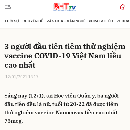
THỜI SỰ
CHUYÊN ĐỀ
VĂN HÓA - VĂN NGHỆ
PHIM TÀI LIỆU
PODCA
Gửi bình luận
3 người đầu tiên tiêm thử nghiệm
vaccine COVID-19 Việt Nam liều
cao nhất
12/01/2021 13:17
Hủy
Gửi
Sáng nay (12/1), tại Học viện Quân y, ba người
đầu tiên đều là nữ, tuổi từ 20-22 đã được tiêm
thử nghiệm vaccine Nanocovax liều cao nhất
75mcg.