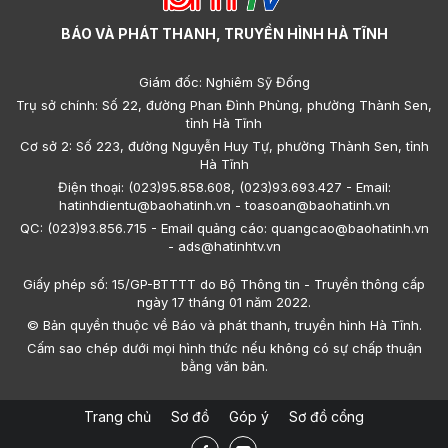
BÁO VÀ PHÁT THANH, TRUYỀN HÌNH HÀ TĨNH
Giám đốc: Nghiêm Sỹ Đống
Trụ sở chính: Số 22, đường Phan Đình Phùng, phường Thành Sen,
tỉnh Hà Tĩnh
Cơ sở 2: Số 223, đường Nguyễn Huy Tự, phường Thành Sen, tỉnh
Hà Tĩnh
Điện thoại: (023)95.858.608, (023)93.693.427 - Email:
hatinhdientu@baohatinh.vn - toasoan@baohatinh.vn
QC: (023)93.856.715 - Email quảng cáo: quangcao@baohatinh.vn
- ads@hatinhtv.vn
Giấy phép số: 15/GP-BTTTT do Bộ Thông tin - Truyền thông cấp
ngày 17 tháng 01 năm 2022.
© Bản quyền thuộc về Báo và phát thanh, truyền hình Hà Tĩnh.
Cấm sao chép dưới mọi hình thức nếu không có sự chấp thuận
bằng văn bản.
Trang chủ
Sơ đồ
Góp ý
Sơ đồ cổng