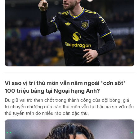
Vì sao vị trí thủ môn vẫn nằm ngoài 'cơn sốt'
100 triệu bảng tại Ngoại hạng Anh?
Dù giữ vai trò then chốt trong thành công của đội bóng, giá
trị chuyển nhượng của các thủ môn vẫn tụt hậu xa so với cầu
thủ tuyến trên do nhiều rào cản đặc thù.