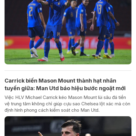
Carrick biến Mason Mount thành hạt nhân
tuyến giữa: Man Utd báo hiệu bước ngoặt mới
Việc HLV Michael Carrick kéo Mason Mount lùi sâu đá tiền
vệ trung tâm không chỉ giúp cựu sao Chelsea lột xác mà còn
định hình phong cách kiểm soát cho Man Utd.