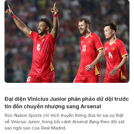
Đại diện Vinicius Junior phản pháo dữ dội trước
tin đồn chuyển nhượng sang Arsenal
Roc Nation Sports chỉ trích truyền thông đưa tin sai sự thật
về Vinicius Junior, trong bối cảnh Arsenal đang theo dõi sát
sao ngôi sao của Real Madrid.