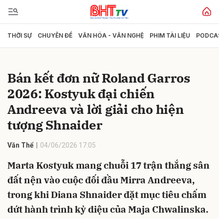
THỜI SỰ
CHUYÊN ĐỀ
VĂN HÓA - VĂN NGHỆ
PHIM TÀI LIỆU
PODCA
Gửi bình luận
Bán kết đơn nữ Roland Garros
2026: Kostyuk đại chiến
Andreeva và lời giải cho hiện
tượng Shnaider
Văn Thể
04/06/2026 17:05
Hủy
Gửi
Marta Kostyuk mang chuỗi 17 trận thắng sân
đất nện vào cuộc đối đầu Mirra Andreeva,
trong khi Diana Shnaider đặt mục tiêu chấm
dứt hành trình kỳ diệu của Maja Chwalinska.