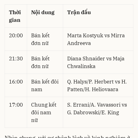
Thời
Nội dung
Trận đấu
gian
20:00
Bán kết
Marta Kostyuk vs Mirra
đơn nữ
Andreeva
21:30
Bán kết
Diana Shnaider vs Maja
đơn nữ
Chwalinska
16:00
Bán kết đôi
Q. Halys/P. Herbert vs H.
nam
Patten/H. Heliovaara
17:00
Chung kết
S. Errani/A. Vavassori vs
đôi nam
G. Dabrowski/E. King
nữ
Nhìn chung, với sự chênh lệch về kinh nghiệm ở