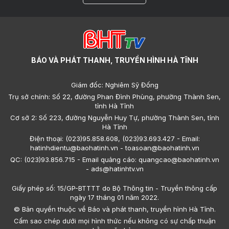
BÁO VÀ PHÁT THANH, TRUYỀN HÌNH HÀ TĨNH
Giám đốc: Nghiêm Sỹ Đống
Trụ sở chính: Số 22, đường Phan Đình Phùng, phường Thành Sen,
tỉnh Hà Tĩnh
Cơ sở 2: Số 223, đường Nguyễn Huy Tự, phường Thành Sen, tỉnh
Hà Tĩnh
Điện thoại: (023)95.858.608, (023)93.693.427 - Email:
hatinhdientu@baohatinh.vn - toasoan@baohatinh.vn
QC: (023)93.856.715 - Email quảng cáo: quangcao@baohatinh.vn
- ads@hatinhtv.vn
Giấy phép số: 15/GP-BTTTT do Bộ Thông tin - Truyền thông cấp
ngày 17 tháng 01 năm 2022.
© Bản quyền thuộc về Báo và phát thanh, truyền hình Hà Tĩnh.
Cấm sao chép dưới mọi hình thức nếu không có sự chấp thuận