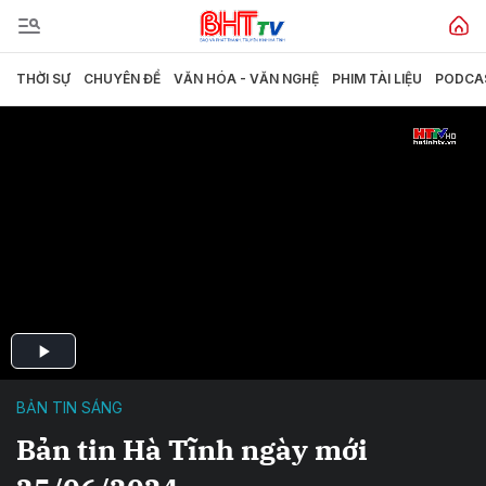
THỜI SỰ
CHUYÊN ĐỀ
VĂN HÓA - VĂN NGHỆ
PHIM TÀI LIỆU
PODCA
BẢN TIN SÁNG
Bản tin Hà Tĩnh ngày mới