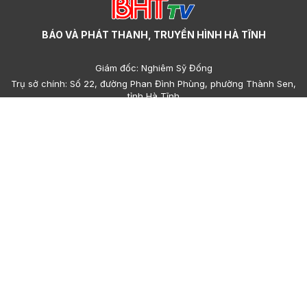
BÁO VÀ PHÁT THANH, TRUYỀN HÌNH HÀ TĨNH
Giám đốc: Nghiêm Sỹ Đống
Trụ sở chính: Số 22, đường Phan Đình Phùng, phường Thành Sen,
tỉnh Hà Tĩnh
Cơ sở 2: Số 223, đường Nguyễn Huy Tự, phường Thành Sen, tỉnh
Hà Tĩnh
Điện thoại: (023)95.858.608, (023)93.693.427 - Email:
hatinhdientu@baohatinh.vn - toasoan@baohatinh.vn
QC: (023)93.856.715 - Email quảng cáo: quangcao@baohatinh.vn
- ads@hatinhtv.vn
Giấy phép số: 15/GP-BTTTT do Bộ Thông tin - Truyền thông cấp
ngày 17 tháng 01 năm 2022.
© Bản quyền thuộc về Báo và phát thanh, truyền hình Hà Tĩnh.
Cấm sao chép dưới mọi hình thức nếu không có sự chấp thuận
bằng văn bản.
Trang chủ
Sơ đồ
Góp ý
Sơ đồ cổng