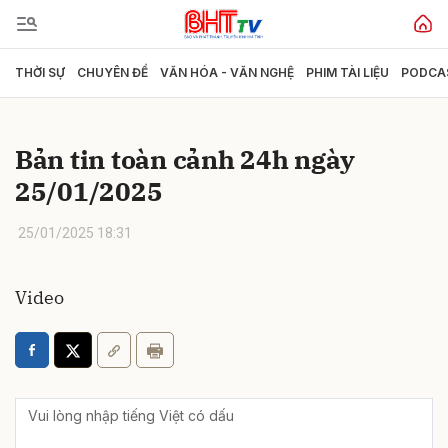
THỜI SỰ
CHUYÊN ĐỀ
VĂN HÓA - VĂN NGHỆ
PHIM TÀI LIỆU
PODCA
Gửi bình luận
Bản tin toàn cảnh 24h ngày
25/01/2025
25/01/2025 18:31
Video
Hủy
Gửi