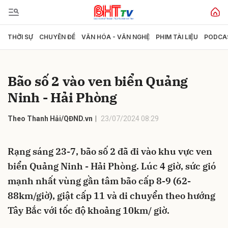
THỜI SỰ
CHUYÊN ĐỀ
VĂN HÓA - VĂN NGHỆ
PHIM TÀI LIỆU
PODCA
Gửi bình luận
Bão số 2 vào ven biển Quảng
Ninh - Hải Phòng
Theo Thanh Hải/QĐND.vn
23/07/2024 08:29
Rạng sáng 23-7, bão số 2 đã đi vào khu vực ven
Hủy
Gửi
biển Quảng Ninh - Hải Phòng. Lúc 4 giờ, sức gió
mạnh nhất vùng gần tâm bão cấp 8-9 (62-
88km/giờ), giật cấp 11 và di chuyển theo hướng
Tây Bắc với tốc độ khoảng 10km/ giờ.