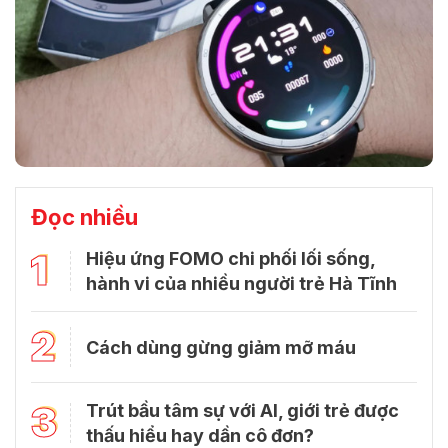
Đọc nhiều
1
Hiệu ứng FOMO chi phối lối sống,
hành vi của nhiều người trẻ Hà Tĩnh
2
Cách dùng gừng giảm mỡ máu
3
Trút bầu tâm sự với Al, giới trẻ được
thấu hiểu hay dần cô đơn?