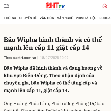
THỜI SỰ
CHUYÊN ĐỀ
VĂN HÓA - VĂN NGHỆ
PHIM TÀI LIỆU
PODCA
Gửi bình luận
Bão Wipha hình thành và có thể
mạnh lên cấp 11 giật cấp 14
Theo dantri.com.vn
18/07/2025 10:09
Bão Wipha đã hình thành và đang hướng về
khu vực Biển Đông. Theo nhận định của
Hủy
Gửi
chuyên gia, bão Wipha có thể tăng cấp và
mạnh lên cấp 11, giật cấp 14.
Ông Hoàng Phúc Lâm, Phó trưởng Phòng Dự báo
thời tiết (Trung tâm Dự báo khí tượng thủy văn