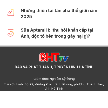
4
Những thiên tai tàn phá thế giới năm
2025
5
Sữa Aptamil bị thu hồi khẩn cấp tại
Anh, độc tố bên trong gây hại gì?
BÁO VÀ PHÁT THANH, TRUYỀN HÌNH HÀ TĨNH
Giám đốc: Nghiêm Sỹ Đống
Trụ sở chính: Số 22, đường Phan Đình Phùng, phường Thành Sen,
tỉnh Hà Tĩnh
Cơ sở 2: Số 223, đường Nguyễn Huy Tự, phường Thành Sen, tỉnh
Hà Tĩnh
Điện thoại: (023)95.858.608, (023)93.693.427 - Email: