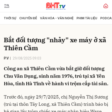
THỜI SỰ
CHUYÊN ĐỀ
VĂN HÓA - VĂN NGHỆ
PHIM TÀI LIỆU
PODCA
Gửi bình luận
Bắt đối tượng "nhảy" xe máy ở xã
Thiên Cầm
P.V
29/08/2025 09:03
Công an xã Thiên Cầm vừa bắt giữ đối tượng
Chu Văn Dụng, sinh năm 1976, trú tại xã Yên
Hủy
Gửi
Hòa, tỉnh Hà Tĩnh về hành vi trộm cắp tài sản.
Trước đó, ngày 29/7/2025, chị Nguyễn Thị Sương
(trú tại thôn Tây Long, xã Thiên Cầm) trình báo bị
kẻ gian lấy trộm chiếc xe máy nhãn hiệu Wave