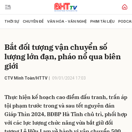
THỜI SỰ
CHUYÊN ĐỀ
VĂN HÓA - VĂN NGHỆ
PHIM TÀI LIỆU
PODCA
Gửi bình luận
Bắt đối tượng vận chuyển số
lượng lớn đạn, pháo nổ qua biên
giới
CTV Minh Toàn/HTTV
09/01/2024 17:03
Hủy
Gửi
Thực hiện kế hoạch cao điểm đấu tranh, trấn áp
tội phạm trước trong và sau tết nguyên đán
Giáp Thìn 2024, BĐBP Hà Tĩnh chủ trì, phối hợp
với các lực lượng chức năng vừa bắt giữ đối
tượng Lê Hữu Lam về hành vi vận chuyển 500