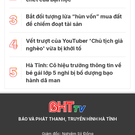
3
Bắt đối tượng lừa “hùn vốn” mua đất
để chiếm đoạt tài sản
4
Vết trượt của YouTuber 'Chủ tịch giả
nghèo' vừa bị khởi tố
Hà Tĩnh: Cô hiệu trưởng thông tin về
5
bé gái lớp 5 nghi bị bố dượng bạo
hành dã man
BÁO VÀ PHÁT THANH, TRUYỀN HÌNH HÀ TĨNH
Giám đốc: Nghiêm Sỹ Đống