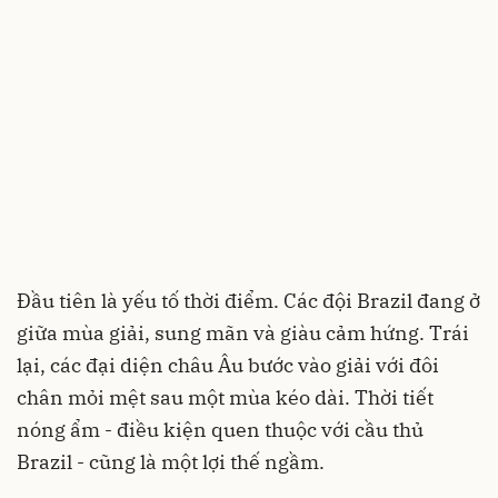
Đầu tiên là yếu tố thời điểm. Các đội Brazil đang ở
giữa mùa giải, sung mãn và giàu cảm hứng. Trái
lại, các đại diện châu Âu bước vào giải với đôi
chân mỏi mệt sau một mùa kéo dài. Thời tiết
nóng ẩm - điều kiện quen thuộc với cầu thủ
Brazil - cũng là một lợi thế ngầm.