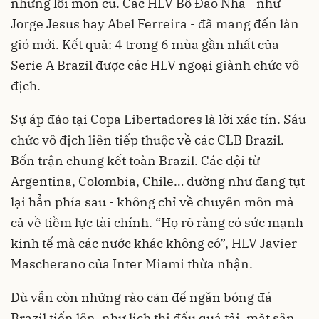
những lối mòn cũ. Các HLV Bồ Đào Nha - như
Jorge Jesus hay Abel Ferreira - đã mang đến làn
gió mới. Kết quả: 4 trong 6 mùa gần nhất của
Serie A Brazil được các HLV ngoại giành chức vô
địch.
Sự áp đảo tại Copa Libertadores là lời xác tín. Sáu
chức vô địch liên tiếp thuộc về các CLB Brazil.
Bốn trận chung kết toàn Brazil. Các đội từ
Argentina, Colombia, Chile… dường như đang tụt
lại hẳn phía sau - không chỉ về chuyên môn mà
cả về tiềm lực tài chính. “Họ rõ ràng có sức mạnh
kinh tế mà các nước khác không có”, HLV Javier
Mascherano của Inter Miami thừa nhận.
Dù vẫn còn những rào cản để ngăn bóng đá
Brazil tiến lên, như lịch thi đấu quá tải, mặt sân