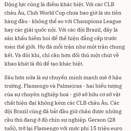
Động lực cũng là điểm khác biệt. Với các CLB
châu Âu, Club World Cup chưa bao giờ là ưu tiên
hàng đầu - không thể so với Champions League
hay các giải quốc nội. Với các đội Brazil, đây là
sân khấu hiếm hoi để thể hiện đẳng cấp trước
toàn thế giới. Họ đá mỗi trận như một trận chung
kết. Và đôi khi, chỉ cần hơn đối thủ một chút về
khao khát là đủ để tạo khác biệt.
Sâu hơn nữa là sự chuyển mình mạnh mẽ ở hậu
trường. Flamengo và Palmeiras - hai biểu tượng
của sự chuyên nghiệp hoá - giờ sở hữu cơ sở vật
chất hiện đại không kém các CLB châu Âu. Các
đội Brazil cũng đã bắt đầu giữ chân được những
cầu thủ đang ở độ chín sự nghiệp. Gerson (28
tuổi), trở lại Flamengo với mức phí 15 triệu euro