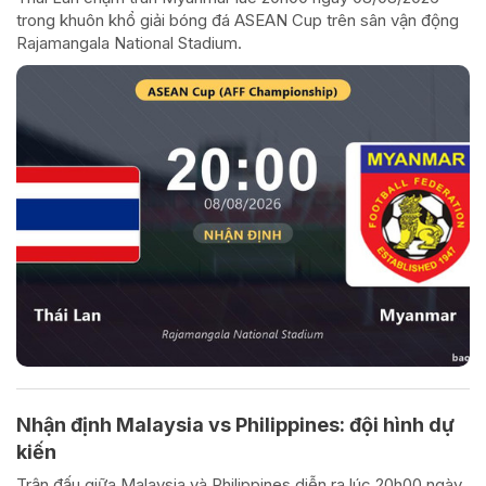
trong khuôn khổ giải bóng đá ASEAN Cup trên sân vận động
Rajamangala National Stadium.
Nhận định Malaysia vs Philippines: đội hình dự
kiến
Trận đấu giữa Malaysia và Philippines diễn ra lúc 20h00 ngày