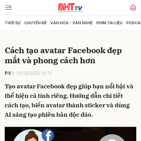
THỜI SỰ
CHUYÊN ĐỀ
VĂN HÓA - VĂN NGHỆ
PHIM TÀI LIỆU
PODCA
Gửi bình luận
Cách tạo avatar Facebook đẹp
mắt và phong cách hơn
P.V
13/10/2025 10:13
Tạo avatar Facebook đẹp giúp bạn nổi bật và
thể hiện cá tính riêng. Hướng dẫn chi tiết
Hủy
Gửi
cách tạo, biến avatar thành sticker và dùng
AI sáng tạo phiên bản độc đáo.