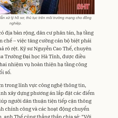
 xử lý hồ sơ, thủ tục trên môi trường mạng cho đồng
nghiệp.
ó địa bàn rộng, dân cư phân tán, hạ tầng
 chế – việc tăng cường cán bộ biệt phái
ả rõ rệt. Kỹ sư Nguyễn Cao Thế, chuyên
ủa Trường Đại học Hà Tĩnh, được điều
khai nhiệm vụ hoàn thiện hạ tầng công
i số.
 trong lĩnh vực công nghệ thông tin,
inh xây dựng phương án lắp đặt các điểm
giúp người dân thuận tiện tiếp cận thông
ành chính công và các hoạt động chuyển
, anh Thế cũng thẳng thắn chia sẻ: “Với