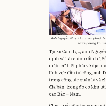
Anh Nguyễn Nhật Đức (bên phải) đa
sơ xây dựng khu tá
Tại xã Cẩm Lạc, anh Nguyễ
định và Tài chính đầu tư, S
được cử biệt phái về địa p
lĩnh vực đầu tư công, anh Đ
trong công tác quản lý và c
địa bàn, trong đó có khu tá
cao Bắc – Nam.
Chia sẻ về công việc của mì