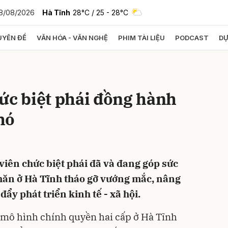
8/08/2026
Hà Tĩnh
28°C
/ 25 - 28°C
YÊN ĐỀ
VĂN HÓA - VĂN NGHỆ
PHIM TÀI LIỆU
PODCAST
DỰ
bình luận
ức biệt phái đồng hành
hó
viên chức biệt phái đã và đang góp sức
Hủy
G
khăn ở Hà Tĩnh tháo gỡ vướng mắc, nâng
đẩy phát triển kinh tế - xã hội.
, mô hình chính quyền hai cấp ở Hà Tĩnh