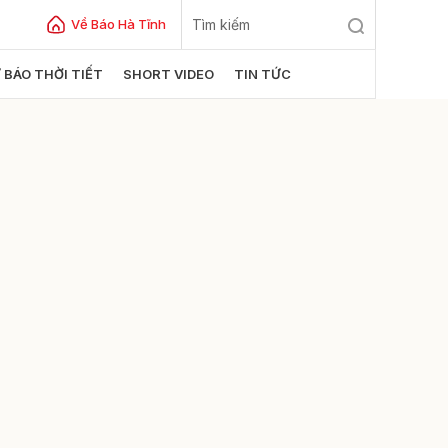
Về Báo Hà Tĩnh
 BÁO THỜI TIẾT
SHORT VIDEO
TIN TỨC
ửi