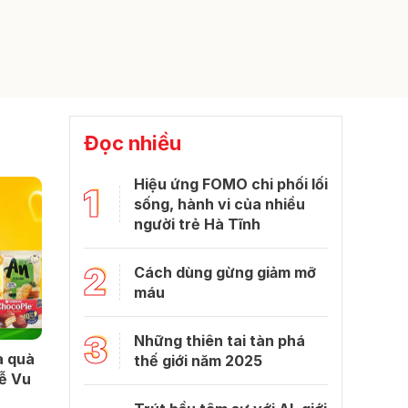
Đọc nhiều
Hiệu ứng FOMO chi phối lối
1
sống, hành vi của nhiều
người trẻ Hà Tĩnh
2
Cách dùng gừng giảm mỡ
máu
3
Những thiên tai tàn phá
à quà
thế giới năm 2025
lễ Vu