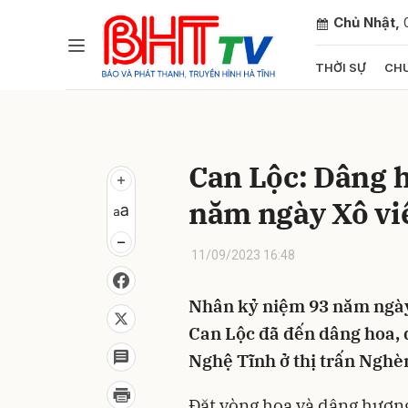
Chủ Nhật,
THỜI SỰ
CHU
Gửi 
Can Lộc: Dâng 
năm ngày Xô vi
11/09/2023 16:48
Nhân kỷ niệm 93 năm ngày
Can Lộc đã đến dâng hoa, 
Nghệ Tĩnh ở thị trấn Nghè
Đặt vòng hoa và dâng hương