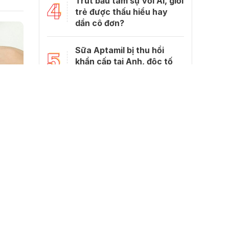
Trút bầu tâm sự với Al, giới
4
trẻ được thấu hiểu hay
dần cô đơn?
Sữa Aptamil bị thu hồi
5
khẩn cấp tại Anh, độc tố
bên trong gây hại gì?
à phù
 trọng