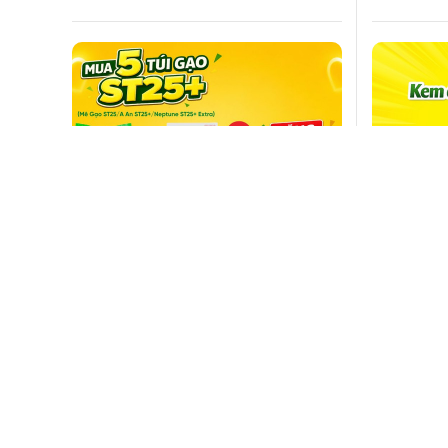
Cách mua gạo ST25 giá ưu đãi và
Mua 2 ke
nhận miễn phí thùng đựng gạo
ngay nướ
12kg tại Bách hóa XANH
quế tại 