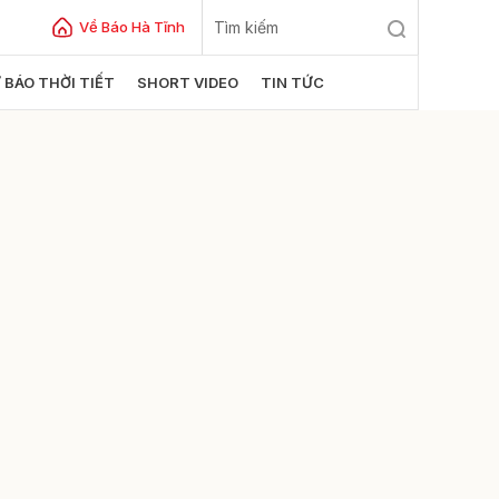
Về Báo Hà Tĩnh
 BÁO THỜI TIẾT
SHORT VIDEO
TIN TỨC
ửi