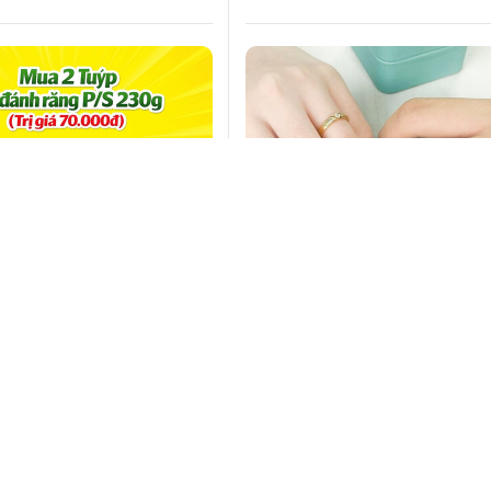
m đánh răng P/S tặng
Cách chọn nhẫn cưới đẹp v
c ngọt 1.5L hoặc kem ốc
hợp nhất với 5 tiêu chí quan
Bách hóa XANH
dành cho các cặp đôi