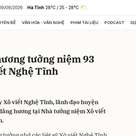
09/08/2026
Hà Tĩnh
28°C
/ 25 - 28°C
YÊN ĐỀ
VĂN HÓA - VĂN NGHỆ
PHIM TÀI LIỆU
PODCAST
DỰ
bình luận
hương tưởng niệm 93
ết Nghệ Tĩnh
 Xô viết Nghệ Tĩnh, lãnh đạo huyện
Hủy
G
dâng hương tại Nhà tưởng niệm Xô viết
n.
 tưởng nhớ các liệt sỹ Xô viết Nghệ Tĩnh,