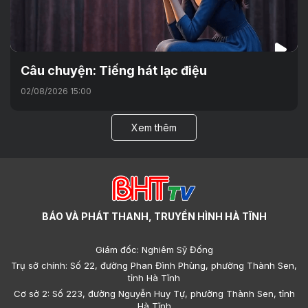
Câu chuyện: Tiếng hát lạc điệu
02/08/2026 15:00
Xem thêm
BÁO VÀ PHÁT THANH, TRUYỀN HÌNH HÀ TĨNH
Giám đốc: Nghiêm Sỹ Đống
Trụ sở chính: Số 22, đường Phan Đình Phùng, phường Thành Sen,
tỉnh Hà Tĩnh
Cơ sở 2: Số 223, đường Nguyễn Huy Tự, phường Thành Sen, tỉnh
Hà Tĩnh