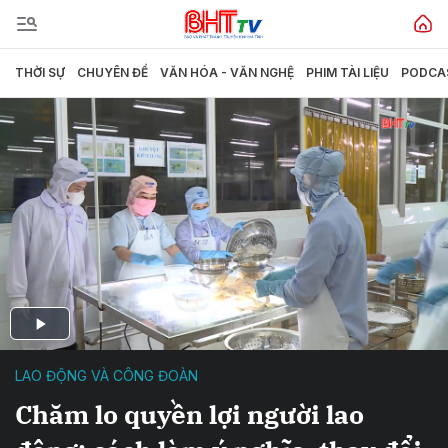
THỜI SỰ
CHUYÊN ĐỀ
VĂN HÓA - VĂN NGHỆ
PHIM TÀI LIỆU
PODCA
LAO ĐỘNG VÀ CÔNG ĐOÀN
Chăm lo quyền lợi người lao